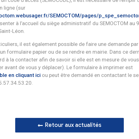
 un code d’accès (SEMOCODE), il est nécessaire de remplir 
n ligne (sur
moctom.webusager.fr/SEMOCTOM/pages/p_spe_semocto
senter à l’accueil du siège administratif du SEMOCTOM au 9
 Saint-Léon.
ticuliers, il est également possible de faire une demande par
un formulaire papier ou de se rendre en mairie. Dans ce dern
ord à la contacter afin de savoir si elle est en mesure de vous
 avant de vous y déplacer). Le formulaire à imprimer est
le en cliquant ici
ou peut être demandé en contactant le se
5.57.34.53.20.
Retour aux actualités