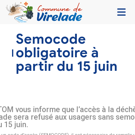
LA MAIRIE & VOUS
Semocode
VIVRE ENSEMBLE
obligatoire à
SE DIVERTIR
partir du 15 juin
DÉCOUVRIR
CONTACT
TOM
vous informe que l’accès à la déch
lade sera refusé aux usagers sans sem
u 15 juin.