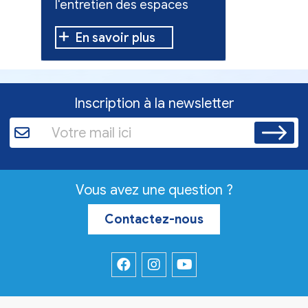
l'entretien des espaces
10 h à 12 h
verts.
En savoir plus
En sav
Inscription à la newsletter
Vous avez une question ?
Contactez-nous