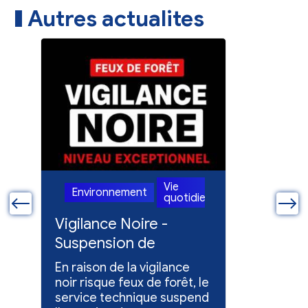
Autres actualites
Vie
Environnement
Enviro
ienne
quotidienne
ue
Vigilance Noire -
Feux en
Suspension de
Poursuit
l'entretien des
collect
En raison de la vigilance
Poursuite
espaces verts
x
noir risque feux de forêt, le
dons pou
service technique suspend
évacuées,