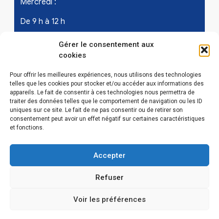
Mercredi :
De 9 h à 12 h
Samedi - les 1er et 3ème de chaque mois :
Gérer le consentement aux
cookies
De 9 h à 12 h
Pour offrir les meilleures expériences, nous utilisons des technologies
telles que les cookies pour stocker et/ou accéder aux informations des
appareils. Le fait de consentir à ces technologies nous permettra de
LIENS UTILES
traiter des données telles que le comportement de navigation ou les ID
uniques sur ce site. Le fait de ne pas consentir ou de retirer son
Mentions légales
consentement peut avoir un effet négatif sur certaines caractéristiques
et fonctions.
Conditions Générales d’Utilisations
Accepter
Politique de confidentialité
Refuser
Politique de cookies (EU)
Voir les préférences