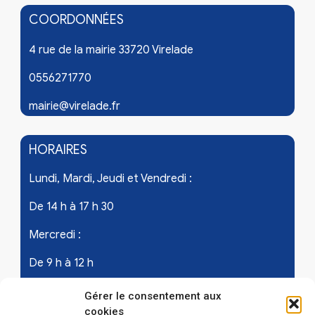
COORDONNÉES
4 rue de la mairie 33720 Virelade
0556271770
mairie@virelade.fr
HORAIRES
Lundi, Mardi, Jeudi et Vendredi :
De 14 h à 17 h 30
Mercredi :
De 9 h à 12 h
Samedi - les 1er et 3ème de chaque mois :
Gérer le consentement aux
cookies