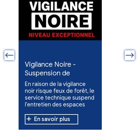
ue
Vigilance Noire -
Feux en
Suspension de
Poursuit
l'entretien des
collect
En raison de la vigilance
Poursuite
espaces verts
x
noir risque feux de forêt, le
dons pou
service technique suspend
évacuées,
l'entretien des espaces
10 h à 12 h
verts.
En savoir plus
En sav