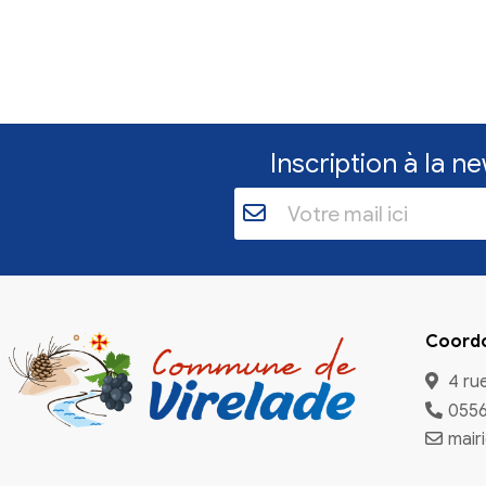
aujourd'hui, jusqu
17 h 30.
En savoir plu