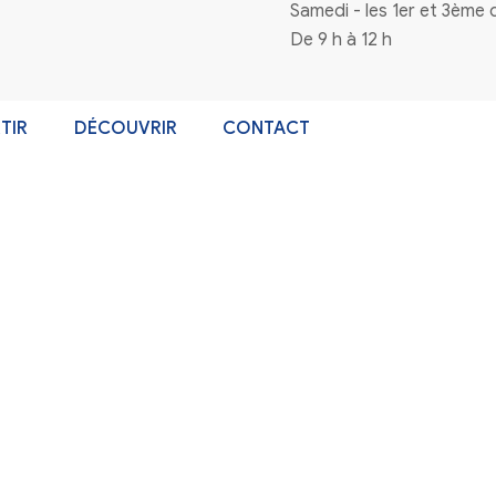
n à la newsletter
Coordonnées
4 rue de la mairie 33720 Virelade