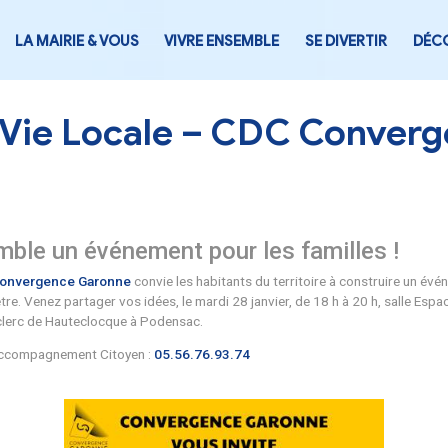
LA MAIRIE & VOUS
VIVRE ENSEMB
tion Vie Locale – C
ns ensemble un événement pour le
 Communes Convergence Garonne
convie les habitants du
ion et du bien-être. Venez partager vos idées, le mardi 28 ja
u Maréchal Leclerc de Hauteclocque à Podensac.
rès du Pôle d’Accompagnement Citoyen :
05.56.76.93.74