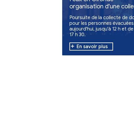
Divers
Feux en Giron
organisation 
de dons
Poursuite de la c
pour les personn