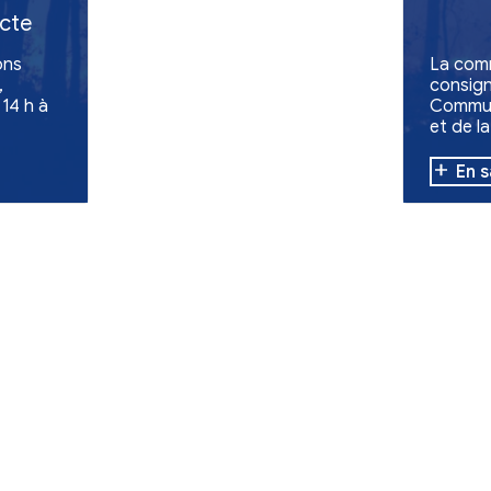
de -
d'une collecte
ollecte de dons
es évacuées,