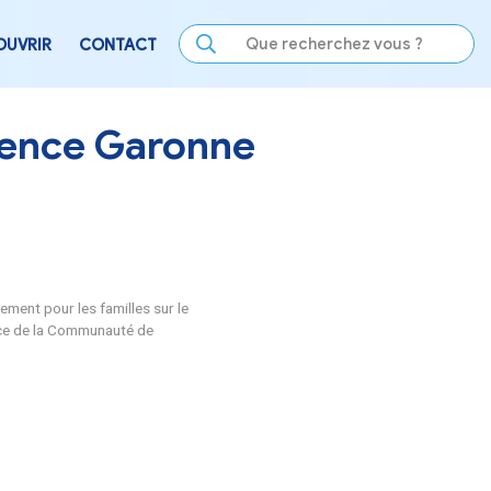
LE
SE DIVERTIR
DÉCOUVRIR
CONTACT
DC Convergence Garo
s familles !
 territoire à construire un événement pour les familles sur le
nvier, de 18 h à 20 h, salle Espace de la Communauté de