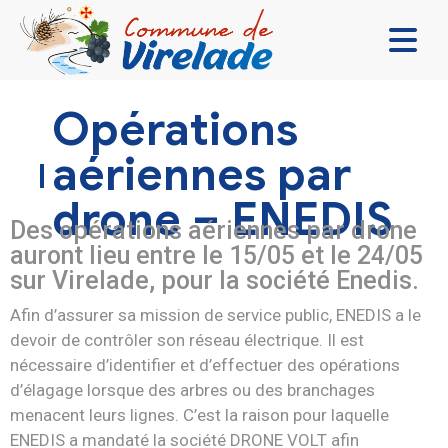
LA MAIRIE & VOUS
Opérations
VIVRE ENSEMBLE
aériennes par
SE DIVERTIR
drone – ENEDIS
DÉCOUVRIR
Des opérations aériennes par drone
auront lieu entre le 15/05 et le 24/05
CONTACT
sur Virelade, pour la société Enedis.
Afin d’assurer sa mission de service public, ENEDIS a le
devoir de contrôler son réseau électrique. Il est
nécessaire d’identifier et d’effectuer des opérations
d’élagage lorsque des arbres ou des branchages
menacent leurs lignes. C’est la raison pour laquelle
ENEDIS a mandaté la société DRONE VOLT afin