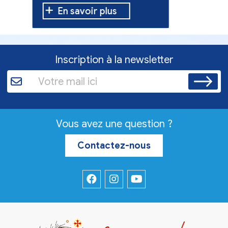
En savoir plus
En sav
Inscription à la newsletter
Vous avez une question ?
Contactez-nous