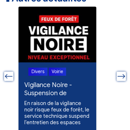
Divers
Voirie
Divers
ue
Vigilance Noire -
Feux en
Suspension de
Poursuit
l'entretien des
collect
En raison de la vigilance
Poursuite
espaces verts
x
noir risque feux de forêt, le
dons pou
service technique suspend
évacuées,
l'entretien des espaces
10 h à 12 h
verts.