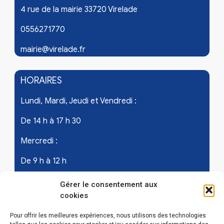
4 rue de la mairie 33720 Virelade
0556271770
mairie@virelade.fr
HORAIRES
Lundi, Mardi, Jeudi et Vendredi :
De 14 h à 17 h 30
Mercredi :
De 9 h à 12 h
Samedi - les 1er et 3ème de chaque mois :
Gérer le consentement aux
cookies
De 9 h à 12 h
Pour offrir les meilleures expériences, nous utilisons des technologies