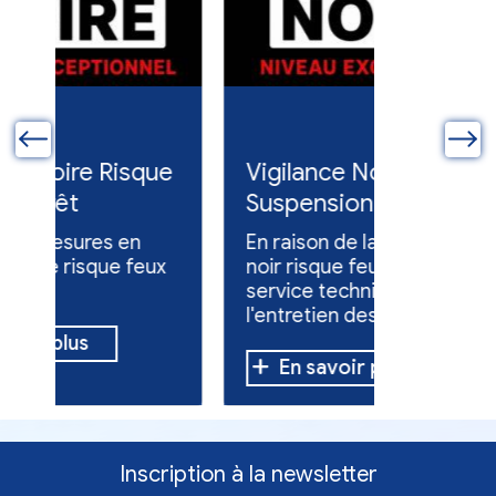
ue
Vigilance Noire -
Feux en
Suspension de
Poursuit
l'entretien des
collect
En raison de la vigilance
Poursuite
espaces verts
x
noir risque feux de forêt, le
dons pou
service technique suspend
évacuées,
l'entretien des espaces
10 h à 12 h
verts.
En savoir plus
En sav
Inscription à la newsletter