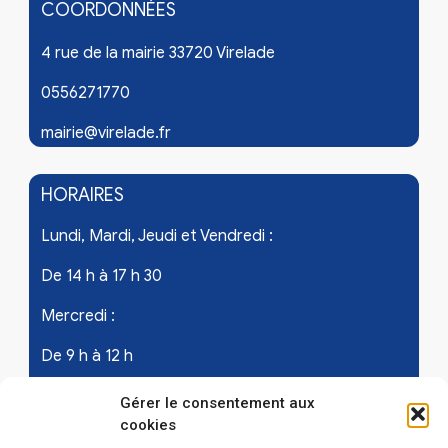
COORDONNÉES
4 rue de la mairie 33720 Virelade
0556271770
mairie@virelade.fr
HORAIRES
Lundi, Mardi, Jeudi et Vendredi :
De 14 h à 17 h 30
Mercredi :
De 9 h à 12 h
Samedi - les 1er et 3ème de chaque mois :
Gérer le consentement aux
cookies
De 9 h à 12 h