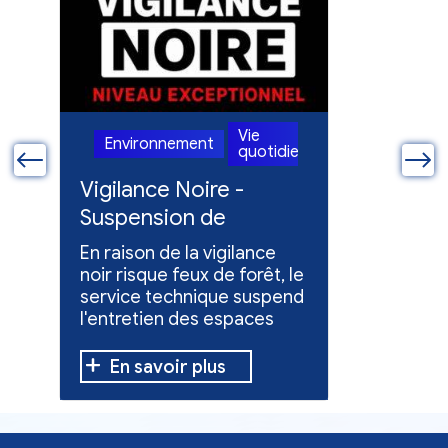
Vie
Environnement
Enviro
ienne
quotidienne
ue
Vigilance Noire -
Feux en
Suspension de
Poursuit
l'entretien des
collect
En raison de la vigilance
Poursuite
espaces verts
x
noir risque feux de forêt, le
dons pou
service technique suspend
évacuées,
l'entretien des espaces
10 h à 12 h
verts.
En savoir plus
En sav