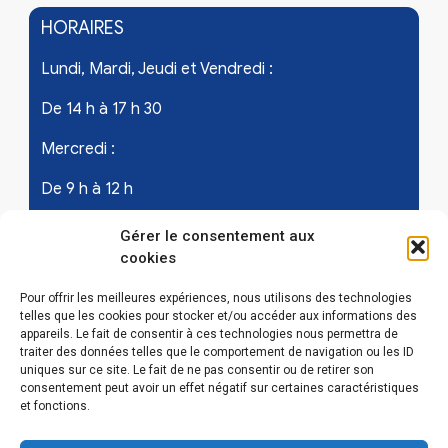
HORAIRES
Lundi, Mardi, Jeudi et Vendredi :
De 14 h à 17 h 30
Mercredi :
De 9 h à 12 h
Samedi - les 1er et 3ème de chaque mois :
Gérer le consentement aux
cookies
De 9 h à 12 h
Pour offrir les meilleures expériences, nous utilisons des technologies
telles que les cookies pour stocker et/ou accéder aux informations des
appareils. Le fait de consentir à ces technologies nous permettra de
LIENS UTILES
traiter des données telles que le comportement de navigation ou les ID
uniques sur ce site. Le fait de ne pas consentir ou de retirer son
Mentions légales
consentement peut avoir un effet négatif sur certaines caractéristiques
et fonctions.
Conditions Générales d’Utilisations