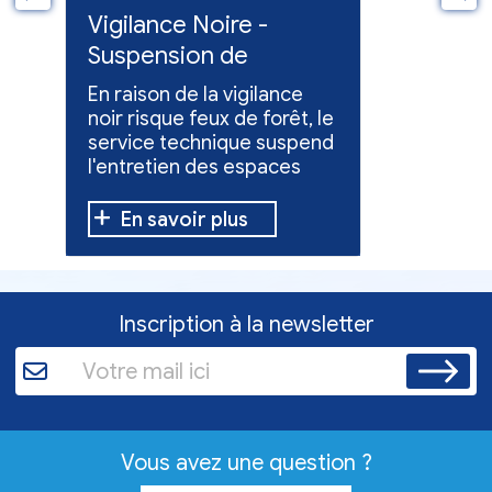
ue
Vigilance Noire -
Feux en
Suspension de
Poursuit
l'entretien des
collect
En raison de la vigilance
Poursuite
espaces verts
x
noir risque feux de forêt, le
dons pou
service technique suspend
évacuées,
l'entretien des espaces
10 h à 12 h
verts.
En savoir plus
En sav
Inscription à la newsletter
Vous avez une question ?