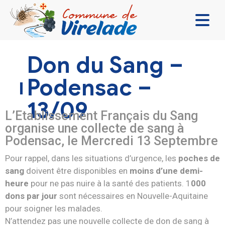
LA MAIRIE & VOUS
Don du Sang –
VIVRE ENSEMBLE
Podensac –
SE DIVERTIR
13/09
DÉCOUVRIR
L’
Etablissement Français du Sang
organise une collecte de sang à
CONTACT
Podensac, le Mercredi 13 Septembre
Pour rappel, dans les situations d’urgence, les
poches de
sang
doivent être disponibles en
moins d’une demi-
heure
pour ne pas nuire à la santé des patients. 1
000
dons par jour
sont nécessaires en Nouvelle-Aquitaine
pour soigner les malades.
N’attendez pas une nouvelle collecte de don de sang à