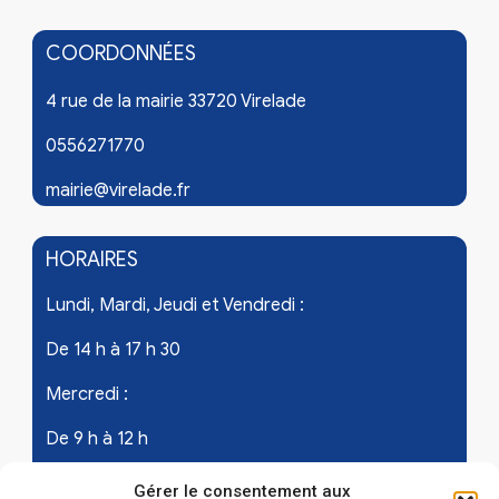
COORDONNÉES
4 rue de la mairie 33720 Virelade
0556271770
mairie@virelade.fr
HORAIRES
Lundi, Mardi, Jeudi et Vendredi :
De 14 h à 17 h 30
Mercredi :
De 9 h à 12 h
Samedi - les 1er et 3ème de chaque mois :
Gérer le consentement aux