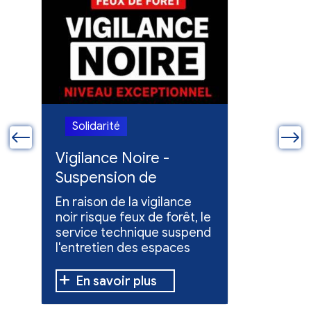
Solidarité
Solidari
ue
Vigilance Noire -
Feux en
Suspension de
Poursuit
l'entretien des
collect
En raison de la vigilance
Poursuite
espaces verts
x
noir risque feux de forêt, le
dons pou
service technique suspend
évacuées,
l'entretien des espaces
10 h à 12 h
verts.
En savoir plus
En sav