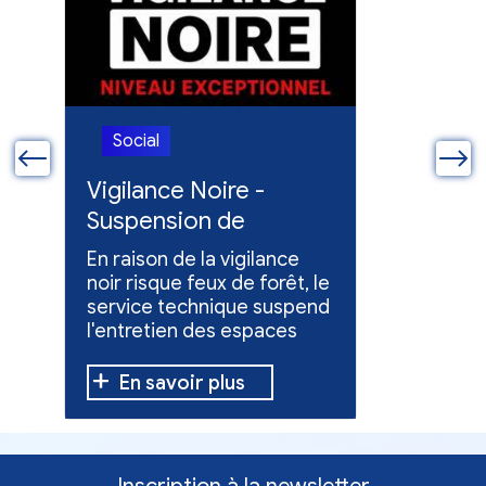
Social
Social
ue
Vigilance Noire -
Feux en
Suspension de
Poursuit
l'entretien des
collect
En raison de la vigilance
Poursuite
espaces verts
x
noir risque feux de forêt, le
dons pou
service technique suspend
évacuées,
l'entretien des espaces
10 h à 12 h
verts.
En savoir plus
En sav