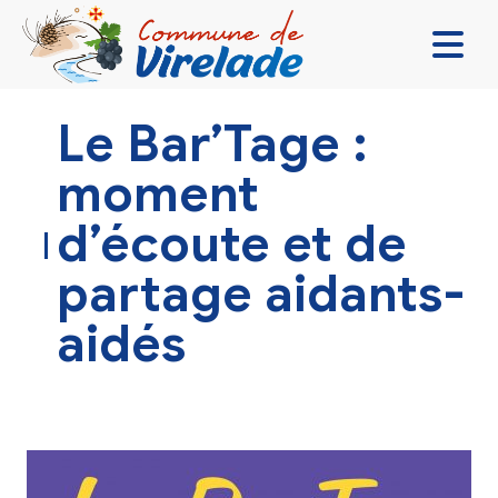
LA MAIRIE & VOUS
Le Bar’Tage :
VIVRE ENSEMBLE
moment
SE DIVERTIR
d’écoute et de
DÉCOUVRIR
partage aidants-
CONTACT
aidés