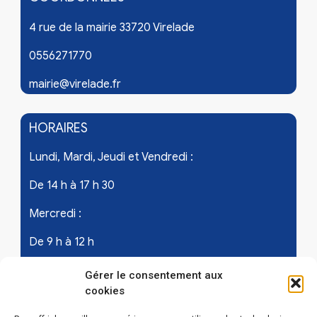
4 rue de la mairie 33720 Virelade
0556271770
mairie@virelade.fr
HORAIRES
Lundi, Mardi, Jeudi et Vendredi :
De 14 h à 17 h 30
Mercredi :
De 9 h à 12 h
Samedi - les 1er et 3ème de chaque mois :
Gérer le consentement aux
cookies
De 9 h à 12 h