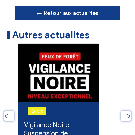
Retour aux actualités
Autres actualites
Ecole
Ecole
ue
Vigilance Noire -
Feux en
Suspension de
Poursuit