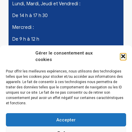
Lundi, Mardi, Jeudi et Vendredi :
De 14 h à 17 h 30
Mercredi :
De 9 h à 12 h
Samedi - les 1er et 3ème de chaque mois :
Gérer le consentement aux
cookies
De 9 h à 12 h
Pour offrir les meilleures expériences, nous utilisons des technologies
telles que les cookies pour stocker et/ou accéder aux informations des
appareils. Le fait de consentir à ces technologies nous permettra de
LIENS UTILES
traiter des données telles que le comportement de navigation ou les ID
uniques sur ce site. Le fait de ne pas consentir ou de retirer son
Mentions légales
consentement peut avoir un effet négatif sur certaines caractéristiques
et fonctions.
Conditions Générales d’Utilisations
Accepter
Politique de confidentialité