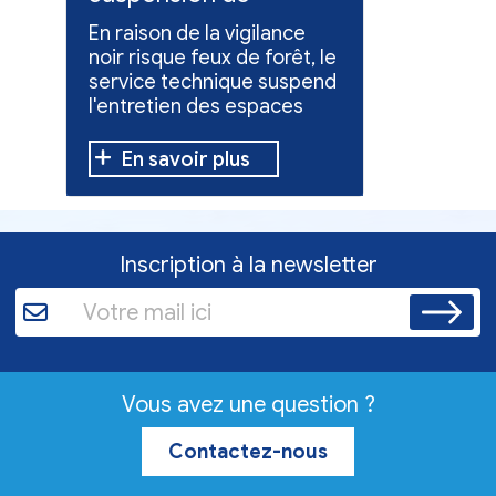
l'entretien des
collect
En raison de la vigilance
Poursuite
espaces verts
x
noir risque feux de forêt, le
dons pou
service technique suspend
évacuées,
l'entretien des espaces
10 h à 12 h
verts.
En savoir plus
En sav
Inscription à la newsletter
Vous avez une question ?
Contactez-nous