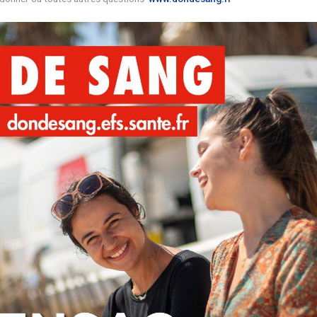
sauver des vies. La transfusion sanguine est vitale dans le t
raire sans attendre :
https://efs.link/97yic
 conditions pour donner ou toutes autres questions
www.dond