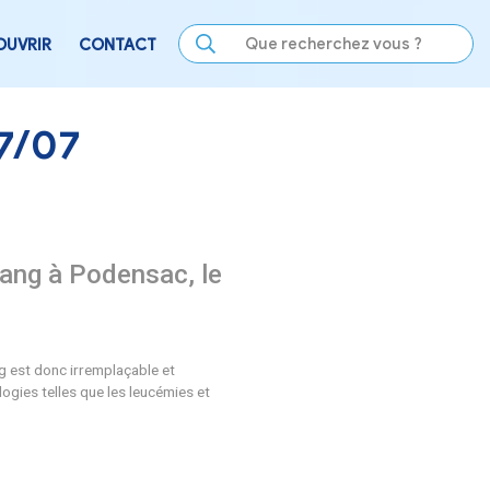
LE
SE DIVERTIR
DÉCOUVRIR
CONTACT
densac – 17/07
une collecte de sang à Podensac,
 au sang humain. Le don de sang est donc irremplaçable et