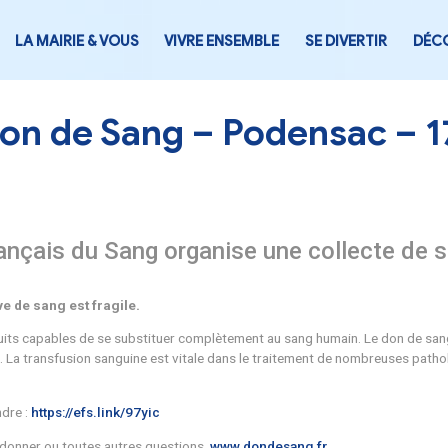
LA MAIRIE & VOUS
VIVRE ENSEMB
Don de Sang – Po
ement Français du Sang
organise 
 Juillet
veau de réserve de sang est fragile.
xiste pas de produits capables de se substituer complètement