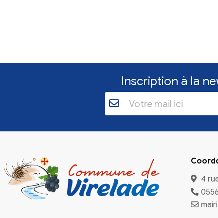
Feux en Gironde -
organisation d'une collecte
de dons
Poursuite de la collecte de dons
pour les personnes évacuées,
aujourd'hui, jusqu'à 12 h et de 14 h à
17 h 30.
En savoir plus