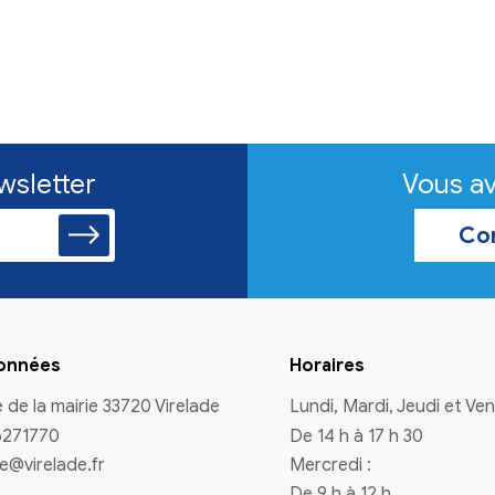
Feu
La commune d
consignes d
Communes C
et de la Préf
Nouvelle-Aqui
Gironde.
En savoir