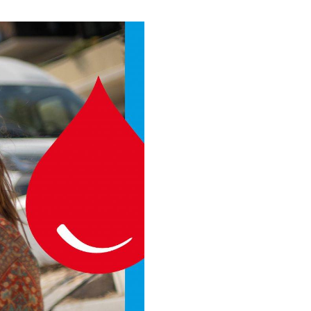
raitement de nombreuses pathologies telles que les leucémies
esang.fr