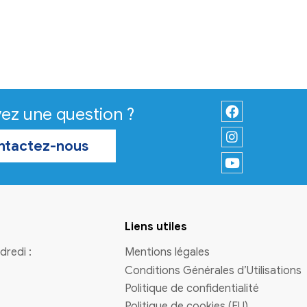
x en Gironde
e Virelade suit les
e la Communauté de
onvergence Garonne
ète de la région
taine, préfète de la
 plus