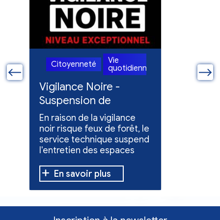
Vie
Citoyenneté
Citoye
nne
quotidienne
ue
Vigilance Noire -
Feux en
Suspension de
Poursuit
l'entretien des
collect
En raison de la vigilance
Poursuite
espaces verts
x
noir risque feux de forêt, le
dons pou
service technique suspend
évacuées,
l'entretien des espaces
10 h à 12 h
verts.
En savoir plus
En sav