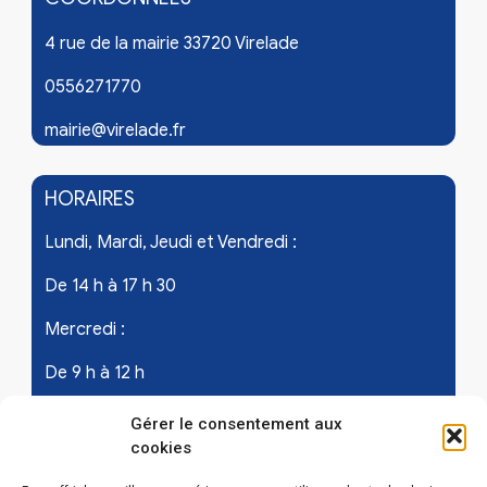
4 rue de la mairie 33720 Virelade
0556271770
mairie@virelade.fr
HORAIRES
Lundi, Mardi, Jeudi et Vendredi :
De 14 h à 17 h 30
Mercredi :
De 9 h à 12 h
Samedi - les 1er et 3ème de chaque mois :
Gérer le consentement aux
cookies
De 9 h à 12 h