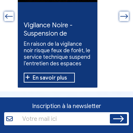
ue
Vigilance Noire -
Feux en
Suspension de
Poursuit
l'entretien des
collect
En raison de la vigilance
Poursuite
espaces verts
x
noir risque feux de forêt, le
dons pou
service technique suspend
évacuées,
l'entretien des espaces
10 h à 12 h
verts.
En savoir plus
En sav
Inscription à la newsletter