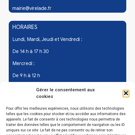
mairie@virelade.fr
HORAIRES
Lundi, Mardi, Jeudi et Vendredi :
De 14 h à 17 h 30
Mercredi :
De 9 h à 12 h
Samedi - les 1er et 3ème de chaque mois :
Gérer le consentement aux
cookies
De 9 h à 12 h
Pour offrir les meilleures expériences, nous utilisons des technologies
telles que les cookies pour stocker et/ou accéder aux informations des
appareils. Le fait de consentir à ces technologies nous permettra de
LIENS UTILES
traiter des données telles que le comportement de navigation ou les ID
uniques sur ce site. Le fait de ne pas consentir ou de retirer son