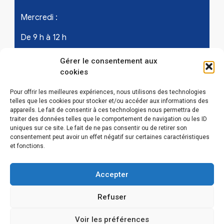
Mercredi :
De 9 h à 12 h
Samedi - les 1er et 3ème de chaque mois :
Gérer le consentement aux
cookies
De 9 h à 12 h
Pour offrir les meilleures expériences, nous utilisons des technologies
telles que les cookies pour stocker et/ou accéder aux informations des
appareils. Le fait de consentir à ces technologies nous permettra de
LIENS UTILES
traiter des données telles que le comportement de navigation ou les ID
uniques sur ce site. Le fait de ne pas consentir ou de retirer son
Mentions légales
consentement peut avoir un effet négatif sur certaines caractéristiques
et fonctions.
Conditions Générales d’Utilisations
Accepter
Politique de confidentialité
Refuser
Politique de cookies (EU)
Voir les préférences