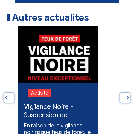
Autres actualites
Activité
Activit
ue
Vigilance Noire -
Feux en
Suspension de
Poursuit
l'entretien des
collect
En raison de la vigilance
Poursuite
espaces verts
x
noir risque feux de forêt, le
dons pou