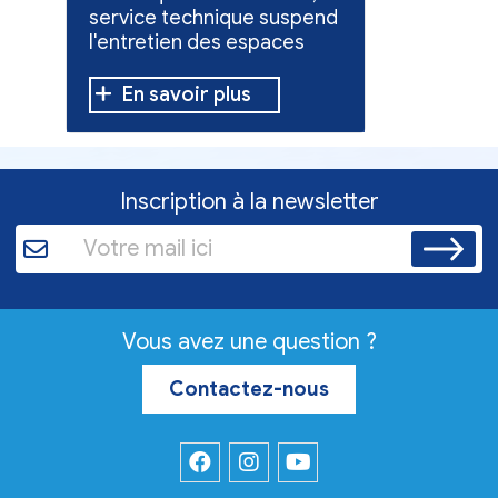
service technique suspend
évacuées,
l'entretien des espaces
10 h à 12 h
verts.
En savoir plus
En sav
Inscription à la newsletter
Vous avez une question ?
Contactez-nous