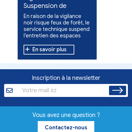
Suspension de
Poursuit
l'entretien des
collect
En raison de la vigilance
Poursuite
espaces verts
x
noir risque feux de forêt, le
dons pou
service technique suspend
évacuées,
l'entretien des espaces
10 h à 12 h
verts.
En savoir plus
En sav
Inscription à la newsletter
Vous avez une question ?
Contactez-nous