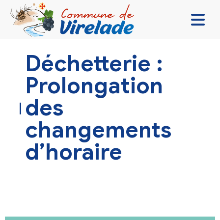
LA MAIRIE & VOUS
Déchetterie :
VIVRE ENSEMBLE
Prolongation
SE DIVERTIR
des
DÉCOUVRIR
changements
CONTACT
d’horaire