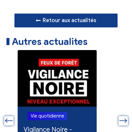
Retour aux actualités
Autres actualites
Vie quotidienne
Vie quo
ue
Vigilance Noire -
Feux en