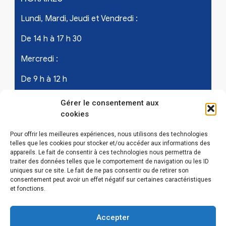
Lundi, Mardi, Jeudi et Vendredi :
De 14 h à 17 h 30
Mercredi :
De 9 h à 12 h
Samedi - les 1er et 3ème de chaque mois :
Gérer le consentement aux
cookies
De 9 h à 12 h
Pour offrir les meilleures expériences, nous utilisons des technologies
telles que les cookies pour stocker et/ou accéder aux informations des
appareils. Le fait de consentir à ces technologies nous permettra de
LIENS UTILES
traiter des données telles que le comportement de navigation ou les ID
uniques sur ce site. Le fait de ne pas consentir ou de retirer son
Mentions légales
consentement peut avoir un effet négatif sur certaines caractéristiques
et fonctions.
Conditions Générales d’Utilisations
Accepter
Politique de confidentialité