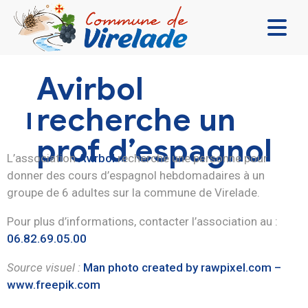
LA MAIRIE & VOUS
Avirbol
VIVRE ENSEMBLE
recherche un
SE DIVERTIR
prof d’espagnol
DÉCOUVRIR
L’association
Avirbol
recherche une personne pour
donner des cours d’espagnol hebdomadaires à un
CONTACT
groupe de 6 adultes sur la commune de Virelade.
Pour plus d’informations, contacter l’association au :
06.82.69.05.00
Source visuel :
Man photo created by rawpixel.com –
www.freepik.com