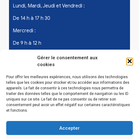
Lundi, Mardi, Jeudi et Vendredi :
De 14 h à 17 h 30
Mercredi :
De 9 h à 12 h
Samedi - les 1er et 3ème de chaque mois :
Gérer le consentement aux
cookies
De 9 h à 12 h
Pour offrir les meilleures expériences, nous utilisons des technologies
telles que les cookies pour stocker et/ou accéder aux informations des
appareils. Le fait de consentir à ces technologies nous permettra de
LIENS UTILES
traiter des données telles que le comportement de navigation ou les ID
uniques sur ce site. Le fait de ne pas consentir ou de retirer son
Mentions légales
consentement peut avoir un effet négatif sur certaines caractéristiques
et fonctions.
Conditions Générales d’Utilisations
Accepter
Politique de confidentialité