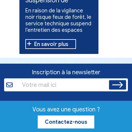
Suspension de
Poursuit
l'entretien des
collect
En raison de la vigilance
Poursuite
espaces verts
x
noir risque feux de forêt, le
dons pou
service technique suspend
évacuées,
l'entretien des espaces
10 h à 12 h
verts.
En savoir plus
En sav
Inscription à la newsletter
Vous avez une question ?
Contactez-nous