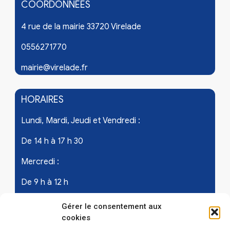
COORDONNÉES
4 rue de la mairie 33720 Virelade
0556271770
mairie@virelade.fr
HORAIRES
Lundi, Mardi, Jeudi et Vendredi :
De 14 h à 17 h 30
Mercredi :
De 9 h à 12 h
Samedi - les 1er et 3ème de chaque mois :
Gérer le consentement aux
cookies
De 9 h à 12 h