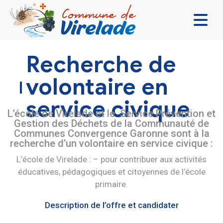
LA MAIRIE & VOUS
Recherche de
VIVRE ENSEMBLE
volontaire en
SE DIVERTIR
service civique
DÉCOUVRIR
L’école de Virelade et le
Service
Prévention et
Gestion des Déchets de la Communauté de
CONTACT
Communes Convergence Garonne sont à la
recherche d’un volontaire en
service
civique
:
L’école de Virelade : – pour contribuer aux activités
éducatives, pédagogiques et citoyennes de l’école
primaire.
Description de l’offre et candidater