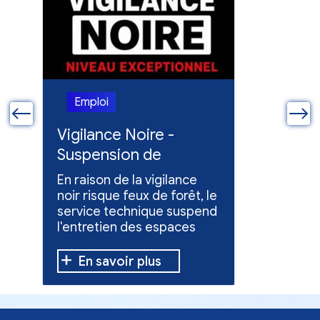
Emploi
Emploi
ue
Vigilance Noire -
Feux en
Suspension de
Poursuit
l'entretien des
collect
En raison de la vigilance
Poursuite
espaces verts
x
noir risque feux de forêt, le
dons pou
service technique suspend
évacuées,
l'entretien des espaces
10 h à 12 h
verts.
En savoir plus
En sav