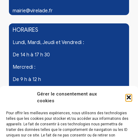
mairie@virelade.fr
HORAIRES
Lundi, Mardi, Jeudi et Vendredi :
De 14 h à 17 h 30
Mercredi :
De 9 h à 12 h
Samedi - les 1er et 3ème de chaque mois :
Gérer le consentement aux
cookies
De 9 h à 12 h
Pour offrir les meilleures expériences, nous utilisons des technologies
telles que les cookies pour stocker et/ou accéder aux informations des
appareils. Le fait de consentir à ces technologies nous permettra de
LIENS UTILES
traiter des données telles que le comportement de navigation ou les ID
uniques sur ce site. Le fait de ne pas consentir ou de retirer son