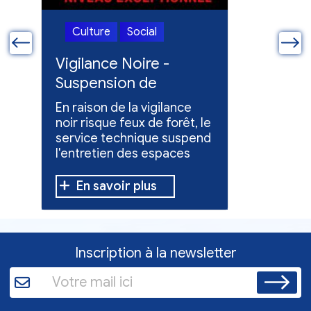
Culture
Social
Culture
ue
Vigilance Noire -
Feux en
Suspension de
Poursuit
l'entretien des
collect
En raison de la vigilance
Poursuite
espaces verts
x
noir risque feux de forêt, le
dons pou
service technique suspend
évacuées,
l'entretien des espaces
10 h à 12 h
verts.
En savoir plus
En sav
Inscription à la newsletter