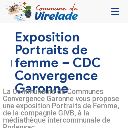
LA MAIRIE & VOUS
Exposition
VIVRE ENSEMBLE
Portraits de
SE DIVERTIR
femme – CDC
DÉCOUVRIR
Convergence
CONTACT
Garonne
La Communauté de Communes
Convergence Garonne vous propose
une exposition Portraits de Femme,
de la compagnie GIVB, à la
médiathèque intercommunale de
Podensac
.