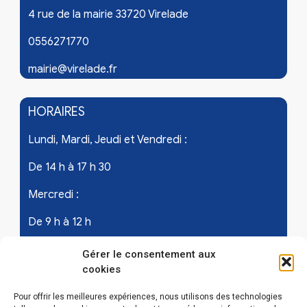
4 rue de la mairie 33720 Virelade
0556271770
mairie@virelade.fr
HORAIRES
Lundi, Mardi, Jeudi et Vendredi :
De 14 h à 17 h 30
Mercredi :
De 9 h à 12 h
Samedi - les 1er et 3ème de chaque mois :
Gérer le consentement aux
cookies
De 9 h à 12 h
Pour offrir les meilleures expériences, nous utilisons des technologies