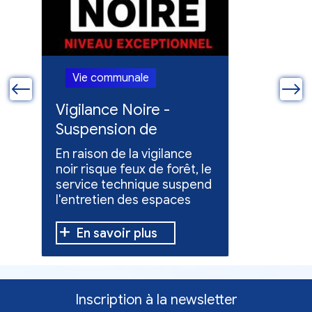
Vie communale
Vie co
ue
Vigilance Noire -
Feux en
Suspension de
Poursuit
l'entretien des
collect
En raison de la vigilance
Poursuite
espaces verts
x
noir risque feux de forêt, le
dons pou
service technique suspend
évacuées,
l'entretien des espaces
10 h à 12 h
verts.
En savoir plus
En sav
Inscription à la newsletter