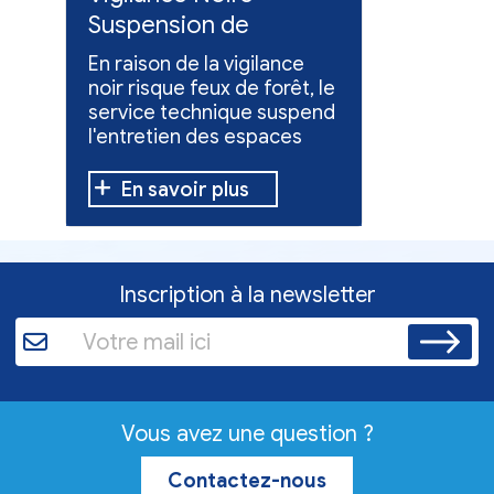
Suspension de
Poursuit
l'entretien des
collect
En raison de la vigilance
Poursuite
espaces verts
x
noir risque feux de forêt, le
dons pou
service technique suspend
évacuées,
l'entretien des espaces
10 h à 12 h
verts.
En savoir plus
En sav
Inscription à la newsletter
Vous avez une question ?
Contactez-nous