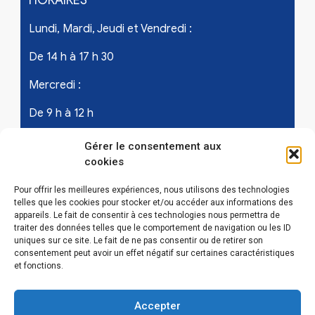
HORAIRES
Lundi, Mardi, Jeudi et Vendredi :
De 14 h à 17 h 30
Mercredi :
De 9 h à 12 h
Samedi - les 1er et 3ème de chaque mois :
Gérer le consentement aux
cookies
De 9 h à 12 h
Pour offrir les meilleures expériences, nous utilisons des technologies
telles que les cookies pour stocker et/ou accéder aux informations des
appareils. Le fait de consentir à ces technologies nous permettra de
LIENS UTILES
traiter des données telles que le comportement de navigation ou les ID
uniques sur ce site. Le fait de ne pas consentir ou de retirer son
Mentions légales
consentement peut avoir un effet négatif sur certaines caractéristiques
et fonctions.
Conditions Générales d’Utilisations
Accepter
Politique de confidentialité