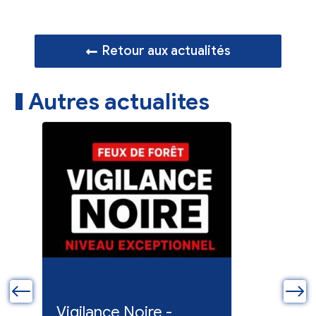
Retour aux actualités
Autres actualites
ue
Vigilance Noire -
Feux en