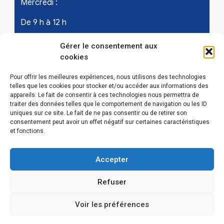
Mercredi :
De 9 h à 12 h
Samedi - les 1er et 3ème de chaque mois :
Gérer le consentement aux
cookies
De 9 h à 12 h
Pour offrir les meilleures expériences, nous utilisons des technologies
telles que les cookies pour stocker et/ou accéder aux informations des
appareils. Le fait de consentir à ces technologies nous permettra de
LIENS UTILES
traiter des données telles que le comportement de navigation ou les ID
uniques sur ce site. Le fait de ne pas consentir ou de retirer son
Mentions légales
consentement peut avoir un effet négatif sur certaines caractéristiques
et fonctions.
Conditions Générales d’Utilisations
Accepter
Politique de confidentialité
Refuser
Politique de cookies (EU)
Voir les préférences