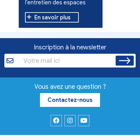
l'entretien des espaces
10 h à 12 h
verts.
En savoir plus
En sav
Inscription à la newsletter
Vous avez une question ?
Contactez-nous