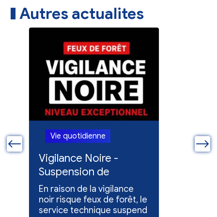
Autres actualites
Vie quotidienne
Vie quo
ue
Vigilance Noire -
Feux en
Suspension de
Poursuit
l'entretien des
collect
En raison de la vigilance
Poursuite
espaces verts
x
noir risque feux de forêt, le
dons pou
service technique suspend
évacuées,