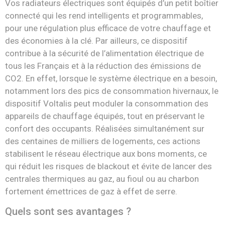
Vos radiateurs él
ectriques sont équipés d’un petit boîtier
connecté qui les rend intelligents et
programmables
,
pour une régulation plus efficace de votre chauffage et
des économies à la clé.
Par ailleurs, ce dispositif
contribue à la sécurité de l’alimentation électrique
de
tous les Français et à
la réduction des émissions de
CO
2
.
En effet, l
orsque le système électrique en a besoin,
notamment
lors
des pics de consommation hivernaux, le
dispositif Voltalis peut moduler la consommation des
appareils de chauffage équipés, tout en préservant le
confort des
occupants
.
Réalisées simultanément sur
des centaines de milliers de logements, ces actions
stabi
lisent le réseau
électrique aux bons moments, ce
qui réduit les risques de
blackout
et évite de lancer des
centrales
thermiques
au gaz, au fioul ou au charbon
fortement émettrices de
gaz à effet de serre
.
Quels sont ses avantages ?