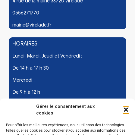
4 rue de la mairie 33720 Virelade
0556271770
mairie@virelade.fr
HORAIRES
Lundi, Mardi, Jeudi et Vendredi :
De 14 h à 17 h 30
Mercredi :
De 9 h à 12 h
Samedi - les 1er et 3ème de chaque mois :
Gérer le consentement aux
cookies
De 9 h à 12 h
Pour offrir les meilleures expériences, nous utilisons des technologies
telles que les cookies pour stocker et/ou accéder aux informations des