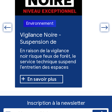
Environnement
Enviro
ue
Vigilance Noire -
Feux en
Suspension de
Poursuit
l'entretien des
collect
En raison de la vigilance
Poursuite
espaces verts
x
noir risque feux de forêt, le
dons pou
service technique suspend
évacuées,
l'entretien des espaces
10 h à 12 h
verts.
En savoir plus
En sav
Inscription à la newsletter