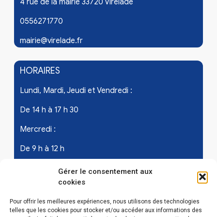
4 rue de la mairie 33720 Virelade
0556271770
mairie@virelade.fr
HORAIRES
Lundi, Mardi, Jeudi et Vendredi :
De 14 h à 17 h 30
Mercredi :
De 9 h à 12 h
Samedi - les 1er et 3ème de chaque mois :
Gérer le consentement aux
cookies
De 9 h à 12 h
Pour offrir les meilleures expériences, nous utilisons des technologies
telles que les cookies pour stocker et/ou accéder aux informations des