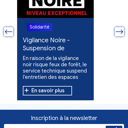
Solidarité
Solidari
ue
Vigilance Noire -
Feux en
Suspension de
Poursuit
l'entretien des
collect
En raison de la vigilance
Poursuite
espaces verts
x
noir risque feux de forêt, le
dons pou
service technique suspend
évacuées,
l'entretien des espaces
10 h à 12 h
verts.
En savoir plus
En sav
Inscription à la newsletter