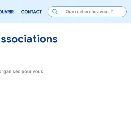
LE
SE DIVERTIR
DÉCOUVRIR
CONTACT
 pour les associatio
es et de pratiques sont organisés pour vous !
!