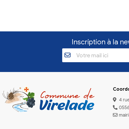
d'accueil pou
L'association Pap
recherche des fam
des chiens en at
En savoir plu