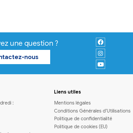
exceptionnelles les samed
en Août
La Mairie de Virelade sera
exceptionnellement fermée tous
samedis en août.
En savoir plus