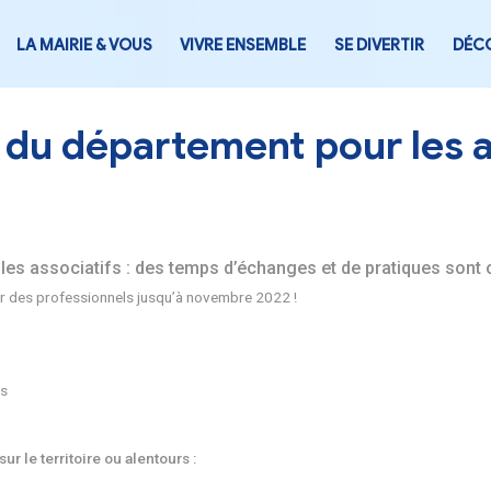
LA MAIRIE & VOUS
VIVRE ENSEMB
l’aide du département
ts ou bénévoles associatifs : des temps d’échang
vous animés par des professionnels jusqu’à novembre 2022 
mes
ensibilisation
ules théoriques