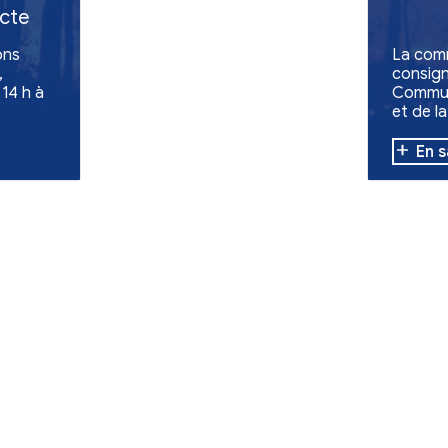
lidarité
familles