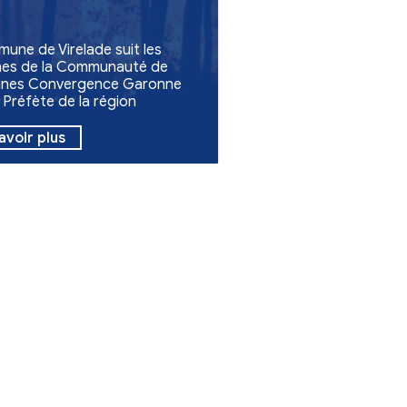
Association
Solidarité
Mairie - Fermetures