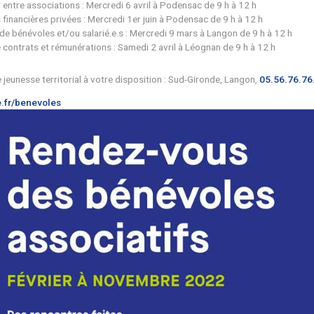
liers pratiques
-vous prévus sur le territoire ou alentours :
r et mutualiser entre associations : Mercredi 6 avril à Poden
erche des aides financières privées : Mercredi 1er juin à Pod
ge une équipe de bénévoles et/ou salarié.e.s : Mercredi 9 ma
férents types de contrats et rémunérations : Samedi 2 avril à
er de votre pôle jeunesse territorial à votre disposition : Su
tion sur
gironde.fr/benevoles