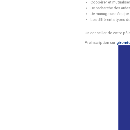
des ate
Les rendez
Coopére
Je rech
Je mana
Les dif
Un conseill
Préinscrip