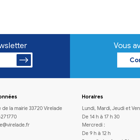
r chiens
attes de l'espoir
illes d'accueil pour
tente d'adaption.
s