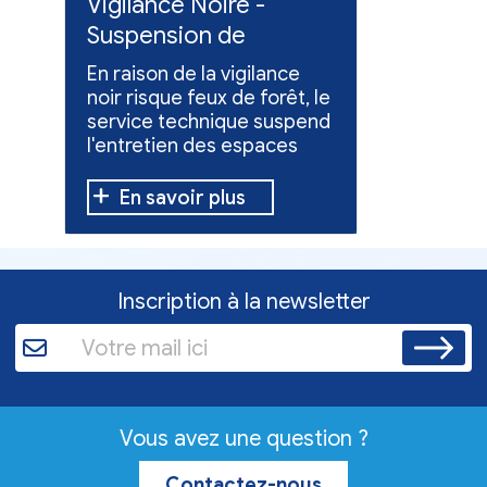
ue
Vigilance Noire -
Feux en
Suspension de
Poursuit
l'entretien des
collect
En raison de la vigilance
Poursuite
espaces verts
x
noir risque feux de forêt, le
dons pou
service technique suspend
évacuées,
l'entretien des espaces
10 h à 12 h
verts.
En savoir plus
En sav
Inscription à la newsletter
Vous avez une question ?
Contactez-nous