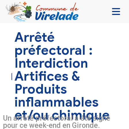
LA MAIRIE & VOUS
Arrêté
VIVRE ENSEMBLE
préfectoral :
SE DIVERTIR
Interdiction
DÉCOUVRIR
Artifices &
CONTACT
Produits
inflammables
et/ou chimique
Un arrêté préfectoral a été signé
pour ce week-end en Gironde.