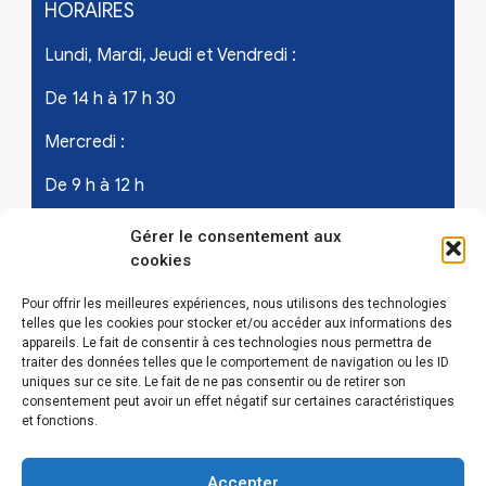
HORAIRES
Lundi, Mardi, Jeudi et Vendredi :
De 14 h à 17 h 30
Mercredi :
De 9 h à 12 h
Samedi - les 1er et 3ème de chaque mois :
Gérer le consentement aux
cookies
De 9 h à 12 h
Pour offrir les meilleures expériences, nous utilisons des technologies
telles que les cookies pour stocker et/ou accéder aux informations des
appareils. Le fait de consentir à ces technologies nous permettra de
LIENS UTILES
traiter des données telles que le comportement de navigation ou les ID
uniques sur ce site. Le fait de ne pas consentir ou de retirer son
Mentions légales
consentement peut avoir un effet négatif sur certaines caractéristiques
et fonctions.
Conditions Générales d’Utilisations
Accepter