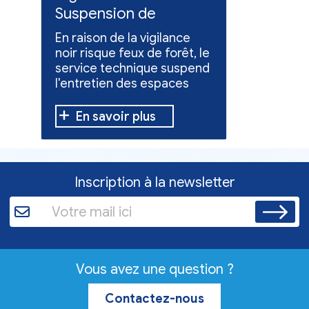
Suspension de
Poursuit
l'entretien des
collect
En raison de la vigilance
Poursuite
espaces verts
x
noir risque feux de forêt, le
dons pou
service technique suspend
évacuées,
l'entretien des espaces
10 h à 12 h
verts.
En savoir plus
En sav
Inscription à la newsletter
Vous avez une question ?
Contactez-nous