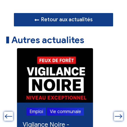
Retour aux actualités
Autres actualites
Emploi
Vie communale
Emploi
ue
Vigilance Noire -
Feux en