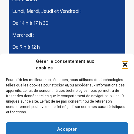
Lundi, Mardi, Jeudi et Vendredi :
De 14 h à 17 h 30
Mercredi :
De 9 h à 12 h
Samedi - les 1er et 3ème de chaque mois :
Gérer le consentement aux
cookies
De 9 h à 12 h
Pour offrir les meilleures expériences, nous utilisons des technologies
telles que les cookies pour stocker et/ou accéder aux informations des
appareils. Le fait de consentir à ces technologies nous permettra de
LIENS UTILES
traiter des données telles que le comportement de navigation ou les ID
uniques sur ce site. Le fait de ne pas consentir ou de retirer son
Mentions légales
consentement peut avoir un effet négatif sur certaines caractéristiques
et fonctions.
Conditions Générales d’Utilisations
Accepter
Politique de confidentialité