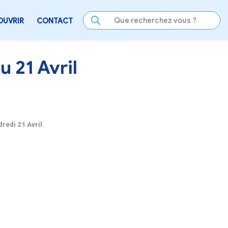
LE
SE DIVERTIR
DÉCOUVRIR
CONTACT
mé du 17 au 21 Avril
ermé
du lundi 17 Avril au vendredi 21 Avril
.