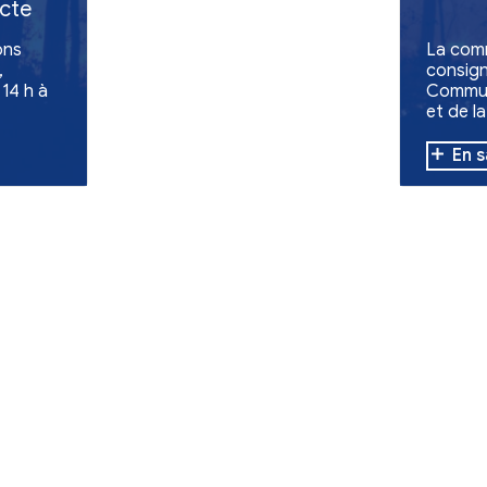
de -
d'une collecte
ollecte de dons
es évacuées,
'à 12 h et de 14 h à
s