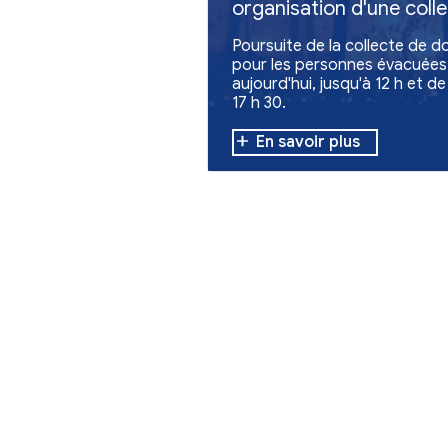
Urbanisme
Feux en Giron
organisation 
de dons
Poursuite de la c
pour les personn
aujourd'hui, jusqu
17 h 30.
En savoir plu