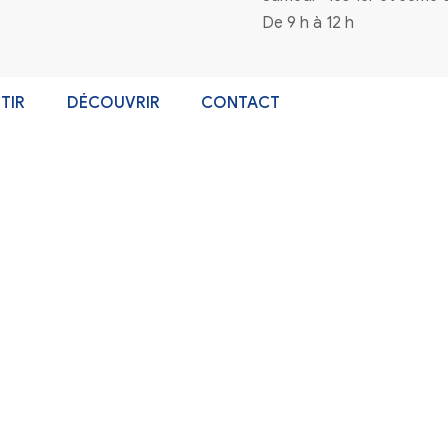
n à la newsletter
Coordonnées
4 rue de la mairie 33720 Virelade
0556271770
mairie@virelade.fr