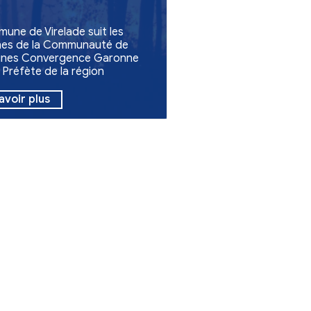
Urbanisme
Feux en Gironde
La commune de Virelade suit les
consignes de la Communauté d
Communes Convergence Garo
et de la Préfète de la région
Nouvelle-Aquitaine, préfète de 
Gironde.
En savoir plus