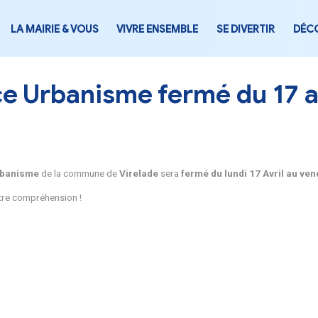
LA MAIRIE & VOUS
VIVRE ENSEMB
Service Urbanisme fer
Le
Service Urbanisme
de la commune de
Virelade
sera
f
Merci pour votre compréhension !