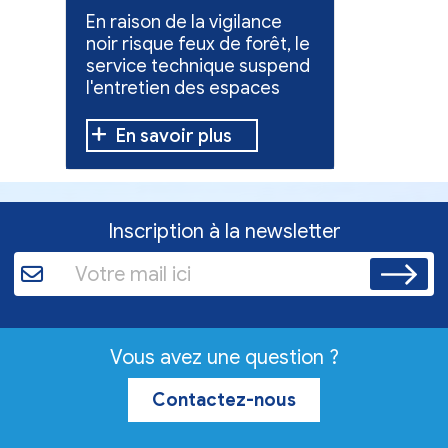
l'entretien des
collect
En raison de la vigilance
Poursuite
espaces verts
x
noir risque feux de forêt, le
dons pou
service technique suspend
évacuées,
l'entretien des espaces
10 h à 12 h
verts.
En savoir plus
En sav
Inscription à la newsletter
Vous avez une question ?
Contactez-nous