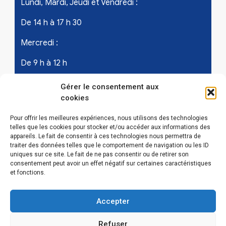
Lundi, Mardi, Jeudi et Vendredi :
De 14 h à 17 h 30
Mercredi :
De 9 h à 12 h
Samedi - les 1er et 3ème de chaque mois :
Gérer le consentement aux
cookies
De 9 h à 12 h
Pour offrir les meilleures expériences, nous utilisons des technologies
telles que les cookies pour stocker et/ou accéder aux informations des
appareils. Le fait de consentir à ces technologies nous permettra de
LIENS UTILES
traiter des données telles que le comportement de navigation ou les ID
uniques sur ce site. Le fait de ne pas consentir ou de retirer son
Mentions légales
consentement peut avoir un effet négatif sur certaines caractéristiques
et fonctions.
Conditions Générales d’Utilisations
Accepter
Politique de confidentialité
Refuser
Politique de cookies (EU)