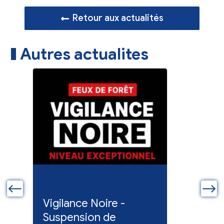
Retour aux actualités
Autres actualites
ue
Vigilance Noire -
Feux en
Suspension de
Poursuit