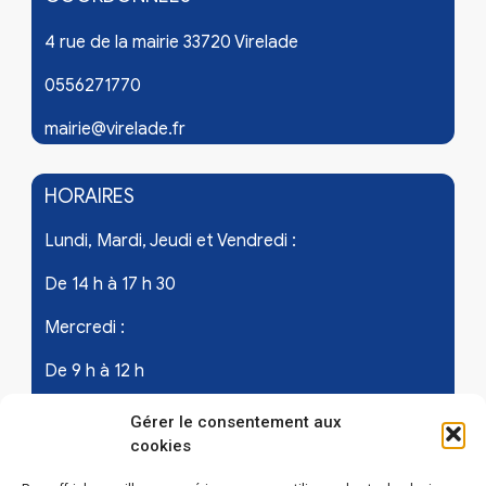
4 rue de la mairie 33720 Virelade
0556271770
mairie@virelade.fr
HORAIRES
Lundi, Mardi, Jeudi et Vendredi :
De 14 h à 17 h 30
Mercredi :
De 9 h à 12 h
Samedi - les 1er et 3ème de chaque mois :
Gérer le consentement aux
cookies
De 9 h à 12 h