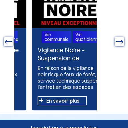
Vie
Vie
Vie
ne
communale
quotidienne
commun
ue
Vigilance Noire -
Feux en
Suspension de
Poursuit
l'entretien des
collect
En raison de la vigilance
Poursuite
espaces verts
x
noir risque feux de forêt, le
dons pou
service technique suspend
évacuées,
l'entretien des espaces
10 h à 12 h
verts.
En savoir plus
En sav