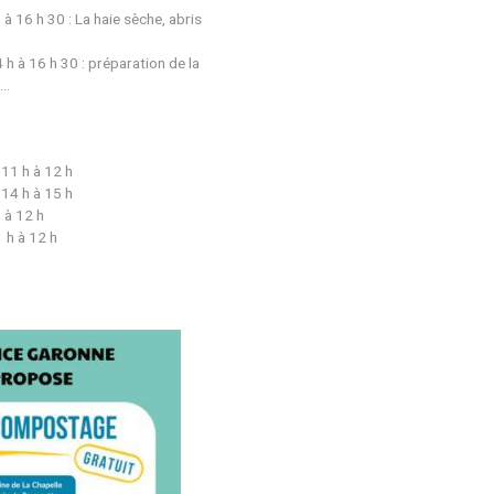
and ?
 Septembre à Novembre :
Utilisation du compost :
Samedi 26 octobre de 14 h à 16 h 30 : La haie sèche, abri
pour animaux
Samedi 16 novembre de 14 h à 16 h 30 : préparation de l
saison hivernale, le paillage…
Les bases du compostage :
Mercredi 18 septembre de 11 h à 12 h
Mercredi 18 septembre de 14 h à 15 h
Samedi 26 octobre de 11 h à 12 h
Samedi 16 novembre de 11 h à 12 h