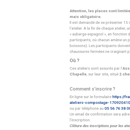
Quels types d’at
Les bases du c
Utilisation du c
différente selon
Attention, les plac
mais obligatoire.
Il est demandé de s
l’atelier. A la fin d
« auberge espagnol »
participants, où ch
boissons). Les part
chaussures fermées 
Où ?
Ces ateliers sont as
Chapelle
, sur leur 