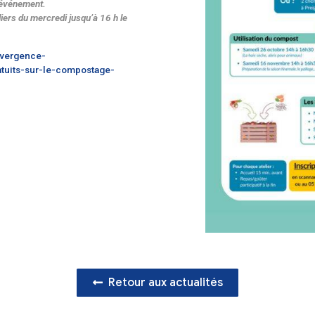
ire ?
ulaire
https://framaforms.org/inscription-
age-1709204101
u
05 56 76 38 00
ation sera adressé au demandeur, validant
ions pour les ateliers du samedi et du dimanche
redi précédent l’événement.
ons pour les ateliers du mercredi jusqu’à 16 h le
vénement.
https://pgd.convergence-
tes/ateliers-gratuits-sur-le-compostage-