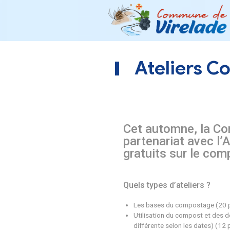
Atel
Cet autom
partenaria
gratuits s