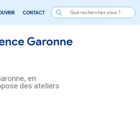
LE
SE DIVERTIR
DÉCOUVRIR
CONTACT
DC Convergence Garo
s Convergence Garonne, en
e la Chapelle, propose des atelier