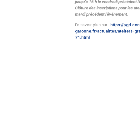
Comment s’inscr
En ligne sur le form
ateliers-compost
ou par téléphone a
Un email de confirm
l’inscription.
Clôture des inscript
jusqu’à 16 h le vend
Clôture des inscripti
mardi précédent l’é
En savoir plus sur :
garonne.fr/actuali
71.html