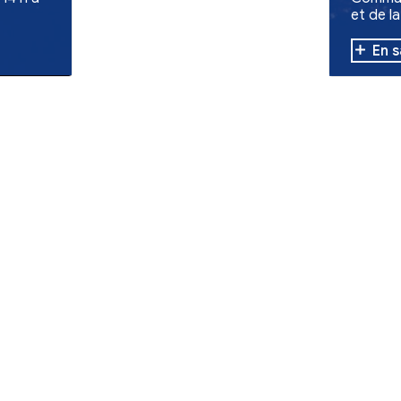
de -
d'une collecte
ollecte de dons
es évacuées,
'à 12 h et de 14 h à