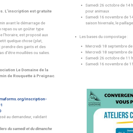
eliers ?
Qu
De
ompostage (20 places max)
ompost et des déchets verts (une thématique
 les dates) (12 places max)
es sont limitées. L’inscription est gratuite
e présenter 15 min avant le démarrage de
e chaque atelier, un repas ou un goûter type
, en fonction de l’horaire, est proposé aux
acun amène un petit quelque chose (plat,
icipants doivent prendre des gants et des
ne craignant pas d’être mouillées ou salies.
surés par l’
Association Le Domaine de la
site, situé
2 chemin de Rouquette à Preignac
.