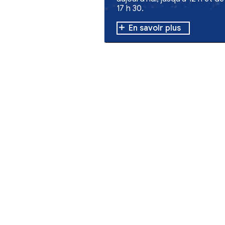
Environnement
Feux en Giron
organisation 
de dons
Poursuite de la c
pour les personn
aujourd'hui, jusqu