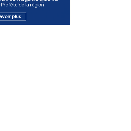
Environnement
Feux en Gironde
La commune de Virelade suit les
consignes de la Communauté d
Communes Convergence Garo