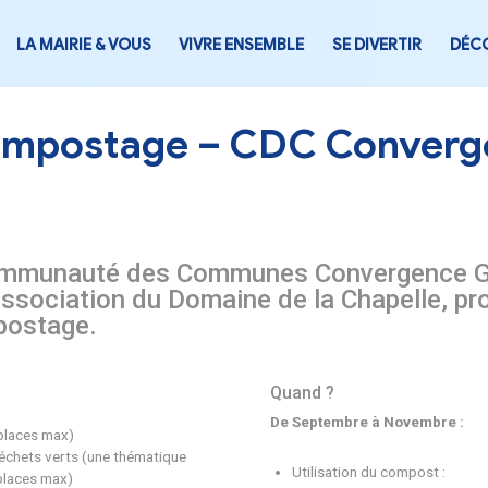
LA MAIRIE & VOUS
VIVRE ENSEMB
iers Compostage – C
ne, la Communauté des Commune
t avec l’Association du Domaine d
ur le compostage.