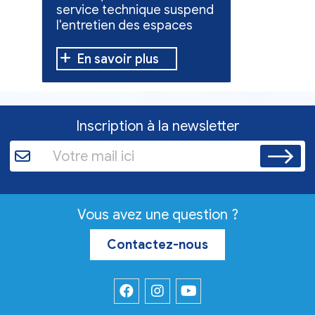
service technique suspend
évacuées,
l'entretien des espaces
10 h à 12 h
verts.
En savoir plus
En sav
Inscription à la newsletter
Vous avez une question ?
Contactez-nous