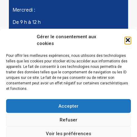
Mercredi :
De 9 h à 12 h
Samedi - les 1er et 3ème de chaque mois :
Gérer le consentement aux
cookies
De 9 h à 12 h
Pour offrir les meilleures expériences, nous utilisons des technologies
telles que les cookies pour stocker et/ou accéder aux informations des
appareils. Le fait de consentir à ces technologies nous permettra de
LIENS UTILES
traiter des données telles que le comportement de navigation ou les ID
uniques sur ce site. Le fait de ne pas consentir ou de retirer son
Mentions légales
consentement peut avoir un effet négatif sur certaines caractéristiques
et fonctions.
Conditions Générales d’Utilisations
Accepter
Politique de confidentialité
Refuser
Politique de cookies (EU)
Voir les préférences