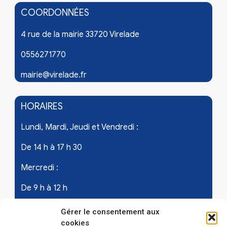
COORDONNÉES
4 rue de la mairie 33720 Virelade
0556271770
mairie@virelade.fr
HORAIRES
Lundi, Mardi, Jeudi et Vendredi :
De 14 h à 17 h 30
Mercredi :
De 9 h à 12 h
Samedi - les 1er et 3ème de chaque mois :
Gérer le consentement aux
cookies