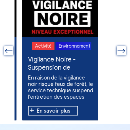
t
scolarité
Activité
Environnement
scolarité
Activit
ue
Vigilance Noire -
Feux en
Suspension de
Poursuit
l'entretien des
collect
En raison de la vigilance
Poursuite
espaces verts
x
noir risque feux de forêt, le
dons pou
service technique suspend
évacuées,
l'entretien des espaces
10 h à 12 h
verts.
En savoir plus
En sav