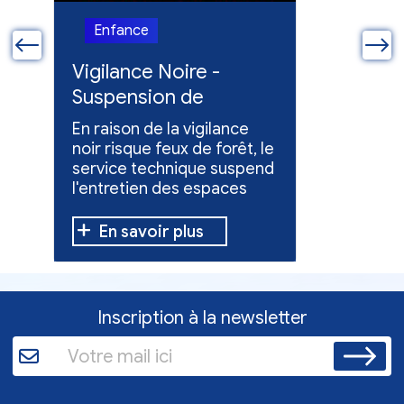
Enfance
Enfanc
ue
Vigilance Noire -
Feux en
Suspension de
Poursuit
l'entretien des
collect
En raison de la vigilance
Poursuite
espaces verts
x
noir risque feux de forêt, le
dons pou
service technique suspend
évacuées,
l'entretien des espaces
10 h à 12 h
verts.
En savoir plus
En sav
Inscription à la newsletter