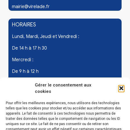
mairie@virelade.fr
HORAIRES
Lundi, Mardi, Jeudi et Vendredi :
De 14 h à 17 h 30
Mercredi :
De 9 h à 12 h
Samedi - les 1er et 3ème de chaque mois :
Gérer le consentement aux
cookies
De 9 h à 12 h
Pour offrir les meilleures expériences, nous utilisons des technologies
telles que les cookies pour stocker et/ou accéder aux informations des
appareils. Le fait de consentir à ces technologies nous permettra de
LIENS UTILES
traiter des données telles que le comportement de navigation ou les ID
uniques sur ce site. Le fait de ne pas consentir ou de retirer son
Mentions légales
consentement peut avoir un effet négatif sur certaines caractéristiques