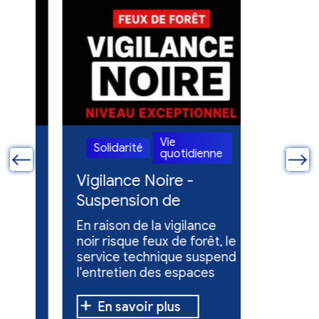
Vie
Solidarité
Solidari
quotidienne
ue
Vigilance Noire -
Feux en
Suspension de
Poursuit
l'entretien des
collect
En raison de la vigilance
Poursuite
espaces verts
x
noir risque feux de forêt, le
dons pou
service technique suspend
évacuées,
l'entretien des espaces
10 h à 12 h
verts.
En savoir plus
En sav