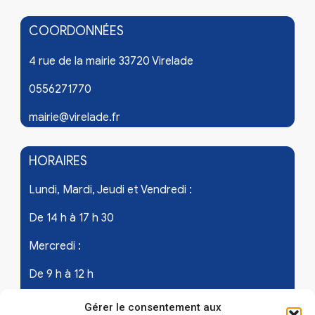
COORDONNÉES
4 rue de la mairie 33720 Virelade
0556271770
mairie@virelade.fr
HORAIRES
Lundi, Mardi, Jeudi et Vendredi :
De 14 h à 17 h 30
Mercredi :
De 9 h à 12 h
Samedi - les 1er et 3ème de chaque mois :
Gérer le consentement aux