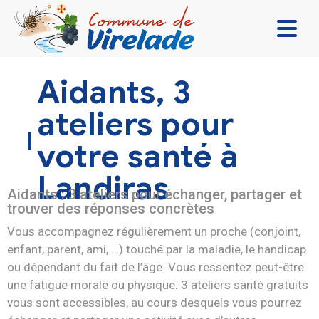
LA MAIRIE & VOUS
Aidants, 3
VIVRE ENSEMBLE
ateliers pour
SE DIVERTIR
votre santé à
DÉCOUVRIR
Landiras
CONTACT
Aidants : 3 ateliers pour échanger, partager et
trouver des réponses concrètes
Vous accompagnez régulièrement un proche
(conjoint,
enfant, parent, ami, …) touché par
la maladie, le handicap
ou dépendant du fait de l’âge. Vous ressentez peut-être
une fatigue
morale ou physique. 3 ateliers santé gratuits
vous sont accessibles, au cours
desquels vous pourrez