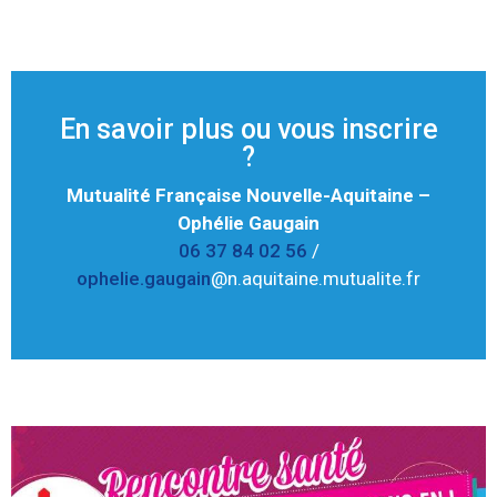
En savoir plus ou vous inscrire
?
Mutualité Française Nouvelle-Aquitaine –
Ophélie Gaugain
06 37 84 02 56
/
ophelie.gaugain
@n.aquitaine.mutualite.fr