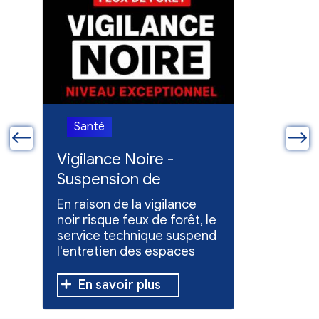
Santé
Santé
ue
Vigilance Noire -
Feux en
Suspension de
Poursuit
l'entretien des
collect
En raison de la vigilance
Poursuite
espaces verts
x
noir risque feux de forêt, le
dons pou
service technique suspend
évacuées,
l'entretien des espaces
10 h à 12 h
verts.
En savoir plus
En sav