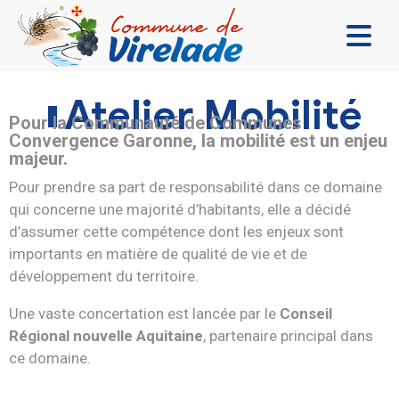
LA MAIRIE & VOUS
Atelier Mobilité
Pour la Communauté de Communes
VIVRE ENSEMBLE
Convergence Garonne, la mobilité est un enjeu
majeur.
SE DIVERTIR
Pour prendre sa part de responsabilité dans ce domaine
DÉCOUVRIR
qui concerne une majorité d’habitants, elle a décidé
d’assumer cette compétence dont les enjeux sont
CONTACT
importants en matière de qualité de vie et de
développement du territoire.
Une vaste concertation est lancée par le
Conseil
Régional nouvelle Aquitaine
, partenaire principal dans
ce domaine.