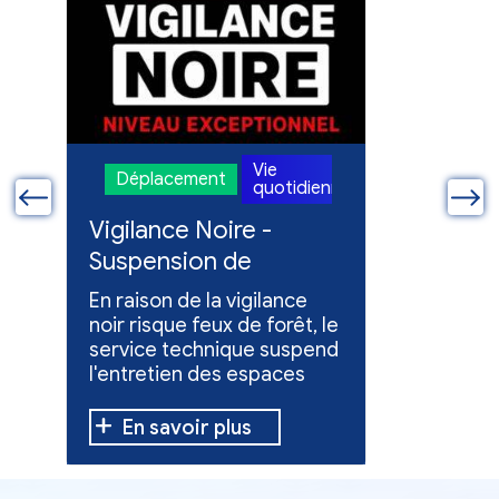
Vie
Déplacement
Déplac
enne
quotidienne
ue
Vigilance Noire -
Feux en
Suspension de
Poursuit
l'entretien des
collect
En raison de la vigilance
Poursuite
espaces verts
x
noir risque feux de forêt, le
dons pou
service technique suspend
évacuées,
l'entretien des espaces
10 h à 12 h
verts.
En savoir plus
En sav