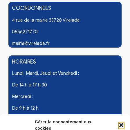
COORDONNÉES
4 rue de la mairie 33720 Virelade
0556271770
mairie@virelade.fr
HORAIRES
Lundi, Mardi, Jeudi et Vendredi :
De 14 h à 17 h 30
Mercredi :
De 9 h à 12 h
Samedi - les 1er et 3ème de chaque mois :
Gérer le consentement aux
cookies