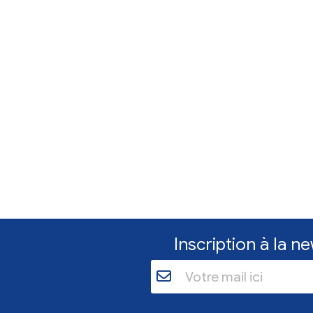
Envir
Reche
d'accu
L'assoc
recherc
des chi
En s