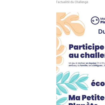
Téléchargez l’ap
cliquant ici
Créez votre équ
A partir du 27 jan
Rendez-vous à la 
Pour en savoir plus 
l’actualité du Chall