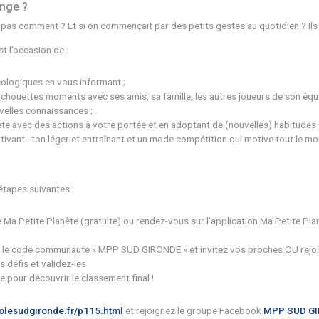
individuels ou collectifs. Par exemple : acheter des produits d
s défis pour tous les niveaux, à réaliser au choix et à votre
te Planète se relève en équipe de 6 à 20 personnes, entre col
dre ce challenge ?
 mais ne savez pas comment ? Et si on commençait par des pet
te Planète, c’est l’occasion de :
e les enjeux écologiques en vous informant ;
ens et passer de chouettes moments avec ses amis, sa famille
 et faire de nouvelles connaissances ;
t pour la planète avec des actions à votre portée et en ado
eu ludique et motivant : ton léger et entraînant et un mode co
iper ?
éfi ? Suivez les étapes suivantes :