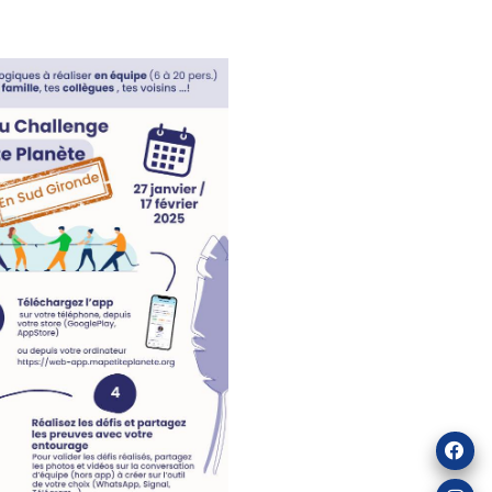
sur l’application Ma Petite Planète depuis votre ordinateur e
 invitez vos proches OU rejoignez une équipe déjà formée
 groupe Facebook
MPP SUD GIRONDE
pour suivre toute