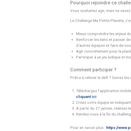
réalisant des défis 
réparer un objet… De
Le Challenge Ma Peti
Pourquoi rejoin
Vous souhaitez agir,
Le Challenge Ma Peti
Mieux comprendr
Renforcer les li
d’autres équipes
Agir concrètemen
Participer à un j
Comment partic
Prêt-e à relever le d