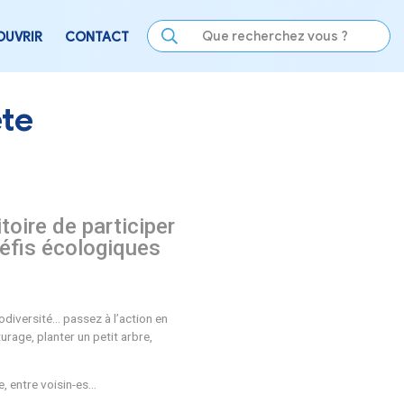
LE
SE DIVERTIR
DÉCOUVRIR
CONTACT
etite Planète
abitants du territoire de particip
ouvert à tous de défis écologiques
énergie, technologie, déchet, biodiversité… passez à l’action 