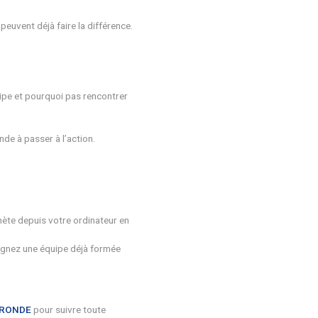
e saison, se déplacer en covoiturage, planter un petit arbre,
 rythme, vous seront proposés.
lègues, entre ami-es, en famille, entre voisin-es…
its gestes au quotidien ? Ils peuvent déjà faire la différenc
, les autres joueurs de son équipe et pourquoi pas rencontre
ptant de (nouvelles) habitudes
mpétition qui motive tout le monde à passer à l’action.