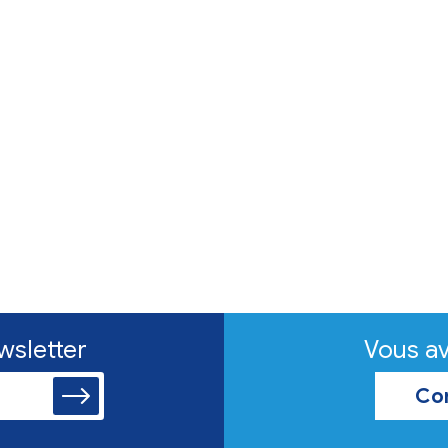
onnement
rche de familles
eil pour chiens
iation Papattes de l'espoir
he des familles d'accueil pour
ens en attente d'adaption.
avoir plus