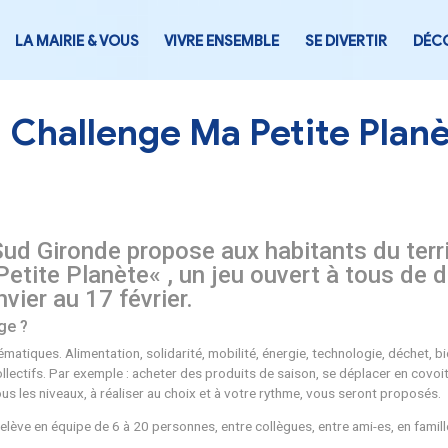
LA MAIRIE & VOUS
VIVRE ENSEMB
Challenge Ma P
ritorial Sud Gironde propose aux h
ge «
Ma Petite Planète
« , un jeu 
du 27 janvier au 17 février.
de ce challenge ?
ur plus de 15 thématiques. Alimentation, solidarité, mobilité, 