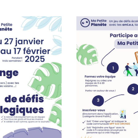
plication mobile Ma Petite Planète (gratuite) ou rendez-vous 
ipe en indiquant le code communauté « MPP SUD GIRONDE » et
vier, réalisez les défis et validez-les
fin du challenge pour découvrir le classement final !
:
https://www.polesudgironde.fr/p115.html
et rejoignez le
enge.