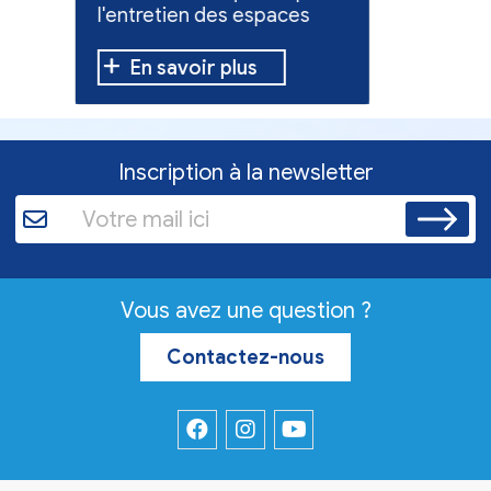
l'entretien des espaces
10 h à 12 h
verts.
En savoir plus
En sav
Inscription à la newsletter
Vous avez une question ?
Contactez-nous