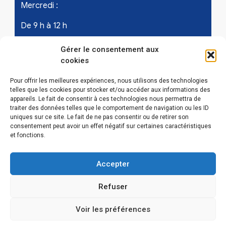
Mercredi :
De 9 h à 12 h
Samedi - les 1er et 3ème de chaque mois :
Gérer le consentement aux
cookies
De 9 h à 12 h
Pour offrir les meilleures expériences, nous utilisons des technologies
telles que les cookies pour stocker et/ou accéder aux informations des
appareils. Le fait de consentir à ces technologies nous permettra de
LIENS UTILES
traiter des données telles que le comportement de navigation ou les ID
uniques sur ce site. Le fait de ne pas consentir ou de retirer son
Mentions légales
consentement peut avoir un effet négatif sur certaines caractéristiques
et fonctions.
Conditions Générales d’Utilisations
Accepter
Politique de confidentialité
Refuser
Politique de cookies (EU)
Voir les préférences