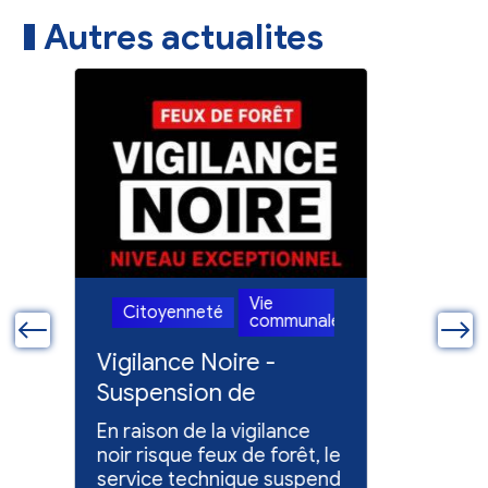
Autres actualites
Vie
Citoyenneté
Citoye
le
communale
ue
Vigilance Noire -
Feux en
Suspension de
Poursuit
l'entretien des
collect
En raison de la vigilance
Poursuite
espaces verts
x
noir risque feux de forêt, le
dons pou
service technique suspend
évacuées,