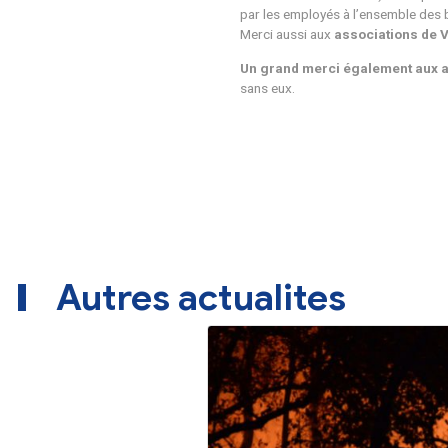
Le ramassage a été s
de grillades !
Nous remercions ég
banderole de sécuri
par les employés à l
Merci aussi aux
ass
Un grand merci éga
sans eux.