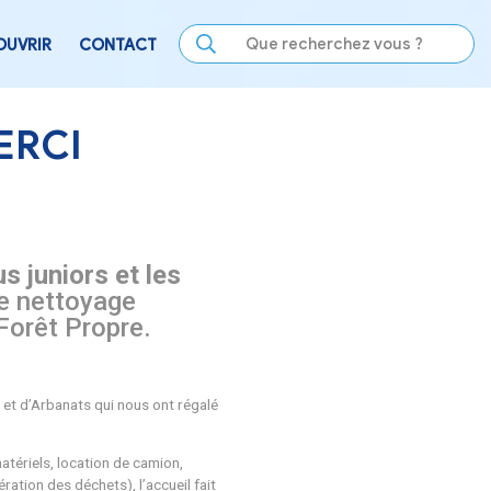
LE
SE DIVERTIR
DÉCOUVRIR
CONTACT
Propre – MERCI
(les élus, les élus juniors et les
 une opération de nettoyage
vril : Opération Forêt Propre.
cipants
.
Merci à eux !!!