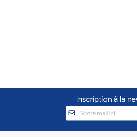
organisation 
de dons
Poursuite de la c
pour les personn
aujourd'hui, jusqu
17 h 30.
En savoir plu