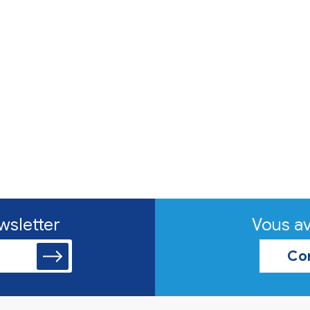
d'une collecte
ollecte de dons
es évacuées,
'à 12 h et de 14 h à
s