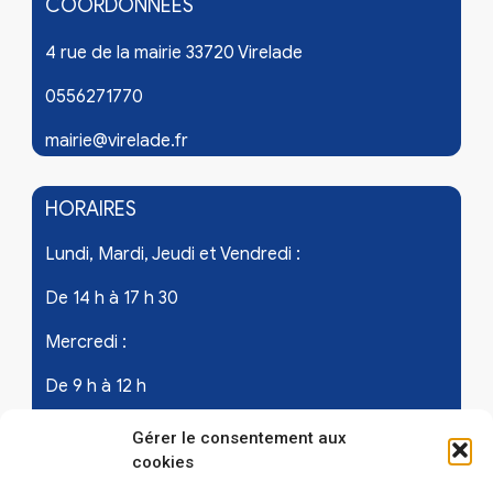
COORDONNÉES
4 rue de la mairie 33720 Virelade
0556271770
mairie@virelade.fr
HORAIRES
Lundi, Mardi, Jeudi et Vendredi :
De 14 h à 17 h 30
Mercredi :
De 9 h à 12 h
Samedi - les 1er et 3ème de chaque mois :
Gérer le consentement aux
cookies
De 9 h à 12 h