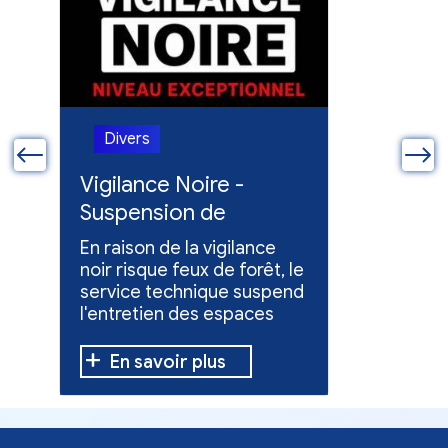
Divers
Divers
ue
Vigilance Noire -
Feux en
Suspension de
Poursuit
l'entretien des
collect
En raison de la vigilance
Poursuite
espaces verts
x
noir risque feux de forêt, le
dons pou
service technique suspend
évacuées,
l'entretien des espaces
10 h à 12 h
verts.
En savoir plus
En sav