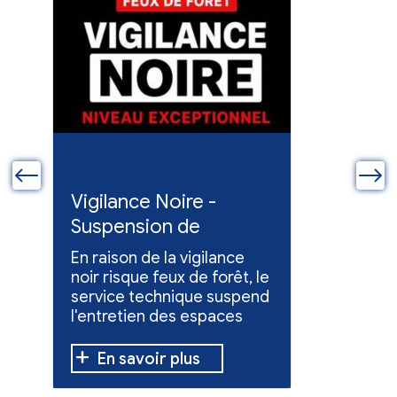
ue
Vigilance Noire -
Feux en
Suspension de
Poursuit
l'entretien des
collect
En raison de la vigilance
Poursuite
espaces verts
x
noir risque feux de forêt, le
dons pou
service technique suspend
évacuées,
l'entretien des espaces
10 h à 12 h
verts.
En savoir plus
En sav