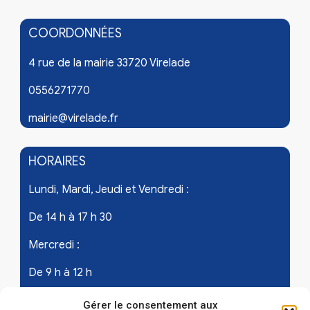
COORDONNÉES
4 rue de la mairie 33720 Virelade
0556271770
mairie@virelade.fr
HORAIRES
Lundi, Mardi, Jeudi et Vendredi :
De 14 h à 17 h 30
Mercredi :
De 9 h à 12 h
Samedi - les 1er et 3ème de chaque mois :
Gérer le consentement aux