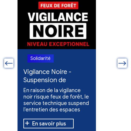
Solidarité
Solidari
ue
Vigilance Noire -
Feux en
Suspension de
Poursuit
l'entretien des
collect
En raison de la vigilance
Poursuite
espaces verts
x
noir risque feux de forêt, le
dons pou
service technique suspend
évacuées,
l'entretien des espaces
10 h à 12 h
verts.
En savoir plus
En sav