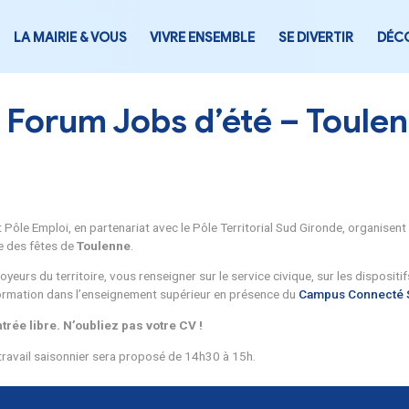
LA MAIRIE & VOUS
VIVRE ENSEMB
Forum Jobs d’é
 Sud Gironde et Pôle Emploi, en partenariat avec le Pôle Terr
16 h 30
, à la salle des fêtes de
Toulenne
.
ntrer les employeurs du territoire, vous renseigner sur le se
ossibilités de formation dans l’enseignement supérieur en p
t à tous, en entrée libre. N’oubliez pas votre CV !