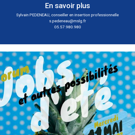
glementation du travail saisonnier sera proposé de 14h30 à 15
En savoir p
Sylvain PEDENEAU, conseiller en inse
s.pedeneau@mslg
05.57.980.980