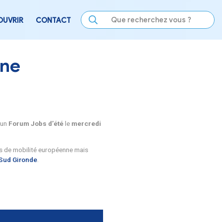
LE
SE DIVERTIR
DÉCOUVRIR
CONTACT
té – Toulenne
itorial Sud Gironde, organisent un
Forum Jobs d’été
le
merc
rvice civique, sur les dispositifs de mobilité européenne mais
résence du
Campus Connecté Sud Gironde
.