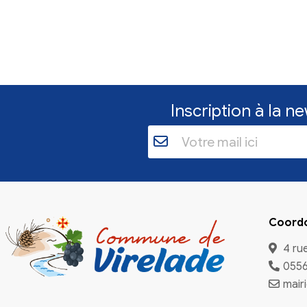
s
de
nne
la