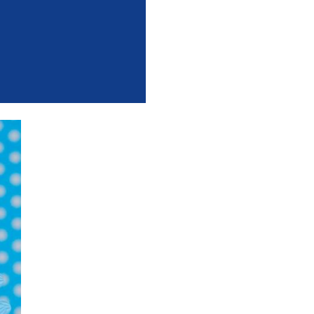
h.
lus
rtion professionnelle
.fr