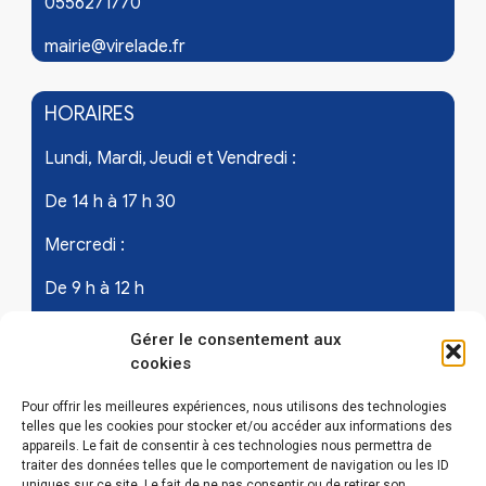
0556271770
mairie@virelade.fr
HORAIRES
Lundi, Mardi, Jeudi et Vendredi :
De 14 h à 17 h 30
Mercredi :
De 9 h à 12 h
Samedi - les 1er et 3ème de chaque mois :
Gérer le consentement aux
cookies
De 9 h à 12 h
Pour offrir les meilleures expériences, nous utilisons des technologies
telles que les cookies pour stocker et/ou accéder aux informations des
appareils. Le fait de consentir à ces technologies nous permettra de
LIENS UTILES
traiter des données telles que le comportement de navigation ou les ID
uniques sur ce site. Le fait de ne pas consentir ou de retirer son