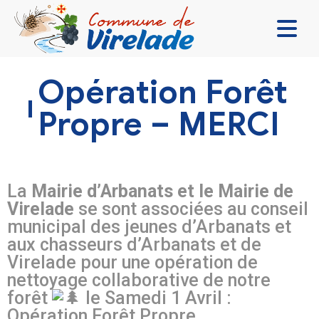
LA MAIRIE & VOUS
Opération Forêt
VIVRE ENSEMBLE
Propre – MERCI
SE DIVERTIR
DÉCOUVRIR
La
Mairie d’Arbanats et le Mairie de
CONTACT
Virelade
se sont associées au conseil
municipal des jeunes d’Arbanats et
aux chasseurs d’Arbanats et de
Virelade pour une opération de
nettoyage collaborative de notre
forêt
le Samedi 1 Avril :
Opération Forêt Propre.