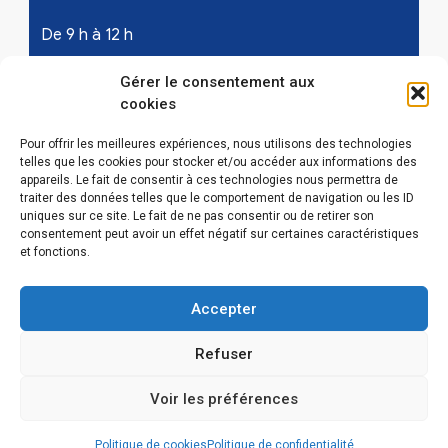
De 9 h à 12 h
Samedi - les 1er et 3ème de chaque mois :
Gérer le consentement aux
cookies
De 9 h à 12 h
Pour offrir les meilleures expériences, nous utilisons des technologies
telles que les cookies pour stocker et/ou accéder aux informations des
appareils. Le fait de consentir à ces technologies nous permettra de
LIENS UTILES
traiter des données telles que le comportement de navigation ou les ID
uniques sur ce site. Le fait de ne pas consentir ou de retirer son
Mentions légales
consentement peut avoir un effet négatif sur certaines caractéristiques
et fonctions.
Conditions Générales d’Utilisations
Accepter
Politique de confidentialité
Refuser
Politique de cookies (EU)
Voir les préférences
Politique de cookies
Politique de confidentialité