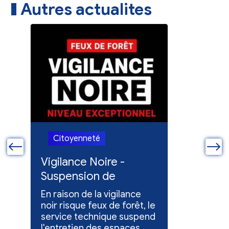
Autres actualites
Citoyenneté
Citoye
ue
Vigilance Noire -
Feux en
Suspension de
Poursuit
l'entretien des
collect
En raison de la vigilance
Poursuite
espaces verts
x
noir risque feux de forêt, le
dons pou
service technique suspend
évacuées,
l'entretien des espaces
10 h à 12 h