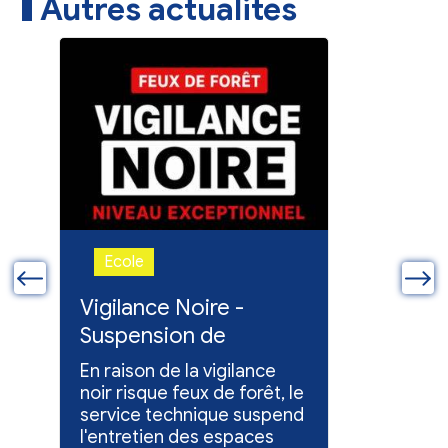
Autres actualites
Ecole
Ecole
ue
Vigilance Noire -
Feux en
Suspension de
Poursuit
l'entretien des
collect
En raison de la vigilance
Poursuite
espaces verts
x
noir risque feux de forêt, le
dons pou
service technique suspend
évacuées,
l'entretien des espaces
10 h à 12 h