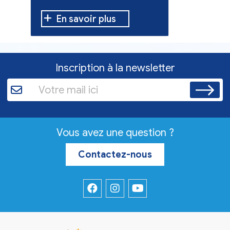
verts.
En savoir plus
En sav
Inscription à la newsletter
Vous avez une question ?
Contactez-nous