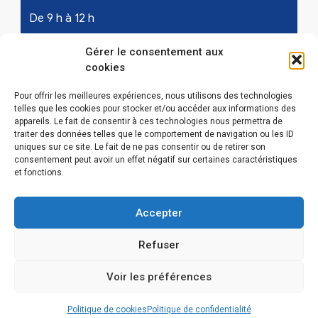
De 9 h à 12 h
Samedi - les 1er et 3ème de chaque mois :
Gérer le consentement aux
cookies
De 9 h à 12 h
Pour offrir les meilleures expériences, nous utilisons des technologies
telles que les cookies pour stocker et/ou accéder aux informations des
appareils. Le fait de consentir à ces technologies nous permettra de
LIENS UTILES
traiter des données telles que le comportement de navigation ou les ID
uniques sur ce site. Le fait de ne pas consentir ou de retirer son
Mentions légales
consentement peut avoir un effet négatif sur certaines caractéristiques
et fonctions.
Conditions Générales d’Utilisations
Accepter
Politique de confidentialité
Refuser
Politique de cookies (EU)
Voir les préférences
Politique de cookies
Politique de confidentialité