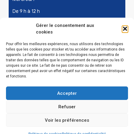
De 9 h à 12 h
Samedi - les 1er et 3ème de chaque mois :
Gérer le consentement aux
cookies
De 9 h à 12 h
Pour offrir les meilleures expériences, nous utilisons des technologies
telles que les cookies pour stocker et/ou accéder aux informations des
appareils. Le fait de consentir à ces technologies nous permettra de
LIENS UTILES
traiter des données telles que le comportement de navigation ou les ID
uniques sur ce site. Le fait de ne pas consentir ou de retirer son
Mentions légales
consentement peut avoir un effet négatif sur certaines caractéristiques
et fonctions.
Conditions Générales d’Utilisations
Accepter
Politique de confidentialité
Refuser
Politique de cookies (EU)
Voir les préférences