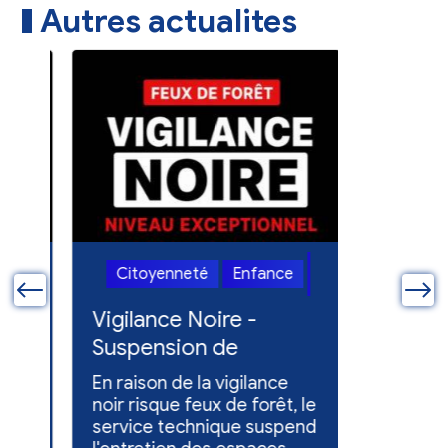
Autres actualites
Vie
Vie
Citoyenneté
Enfance
Citoye
communale
communale
ue
Vigilance Noire -
Feux en
Suspension de
Poursuit
l'entretien des
collect
En raison de la vigilance
Poursuite
espaces verts
x
noir risque feux de forêt, le
dons pou
service technique suspend
évacuées,