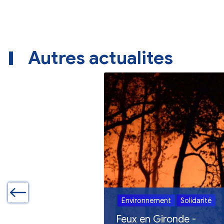
La
procédure d
Attention : ell
Autres actualites