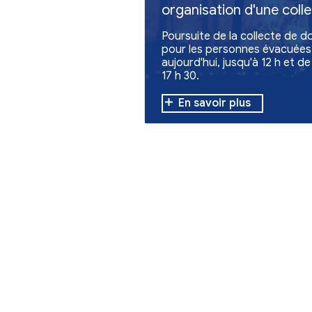
Environnement
Feux en Giron
organisation 
de dons
Poursuite de la c
pour les personn
aujourd'hui, jusqu
17 h 30.
En savoir plu