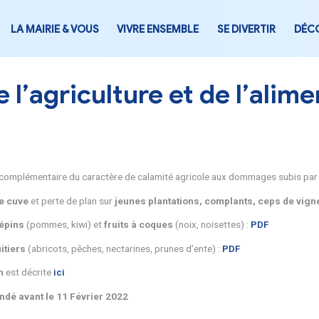
LA MAIRIE & VOUS
VIVRE ENSEMB
ère de l’agriculture et
reconnaissance complémentaire du caractère de calamité agri
s sur
raisins de cuve
et perte de plan sur
jeunes plantatio
s sur
fruits à pépins
(pommes, kiwi) et
fruits à coques
(noi
s sur
arbres fruitiers
(abricots, pêches, nectarines, prunes d