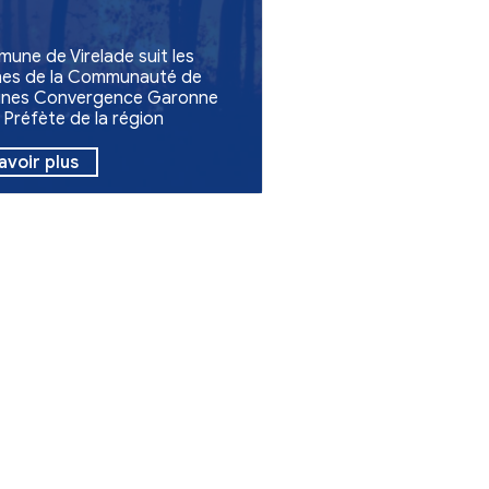
Environnement
Solidarité
Feux en Gironde
La commune de Virelade suit les
consignes de la Communauté d
Communes Convergence Garo
et de la Préfète de la région
Nouvelle-Aquitaine, préfète de 
Gironde.
En savoir plus