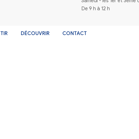
n à la newsletter
Coordonnées
4 rue de la mairie 33720 Virelade
0556271770
mairie@virelade.fr