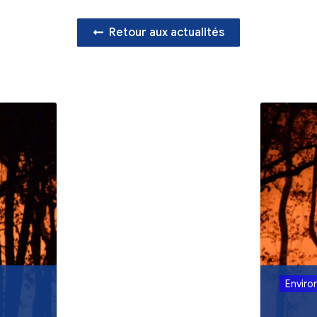
’indemnisation
est décrite
ici
e doit être demandé avant le 11 Février 2022
Retour aux act