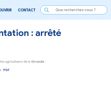
LE
SE DIVERTIR
DÉCOUVRIR
CONTACT
 de l’alimentation : a
cole aux dommages subis par les agriculteurs de la
Gironde
ns, complants, ceps de vigne
:
PDF
x, noisettes) :
PDF
’ente) :
PDF