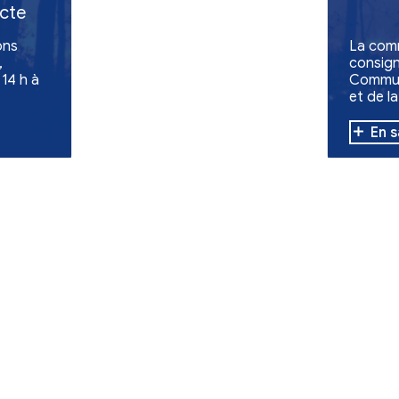
Solidarité
de -
d'une collecte
ollecte de dons
es évacuées,
'à 12 h et de 14 h à
s