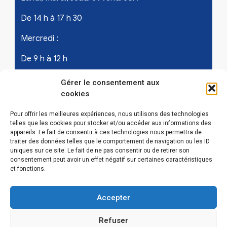
De 14 h à 17 h 30
Mercredi :
De 9 h à 12 h
Samedi - les 1er et 3ème de chaque mois :
Gérer le consentement aux
cookies
De 9 h à 12 h
Pour offrir les meilleures expériences, nous utilisons des technologies
telles que les cookies pour stocker et/ou accéder aux informations des
appareils. Le fait de consentir à ces technologies nous permettra de
LIENS UTILES
traiter des données telles que le comportement de navigation ou les ID
uniques sur ce site. Le fait de ne pas consentir ou de retirer son
Mentions légales
consentement peut avoir un effet négatif sur certaines caractéristiques
et fonctions.
Conditions Générales d’Utilisations
Accepter
Politique de confidentialité
Refuser
Politique de cookies (EU)