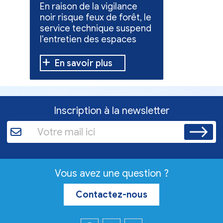
l'entretien des
collect
En raison de la vigilance
Poursuite
espaces verts
x
noir risque feux de forêt, le
dons pou
service technique suspend
évacuées,
l'entretien des espaces
10 h à 12 h
verts.
En savoir plus
En sav
Inscription à la newsletter
Vous avez une question ?
Contactez-nous