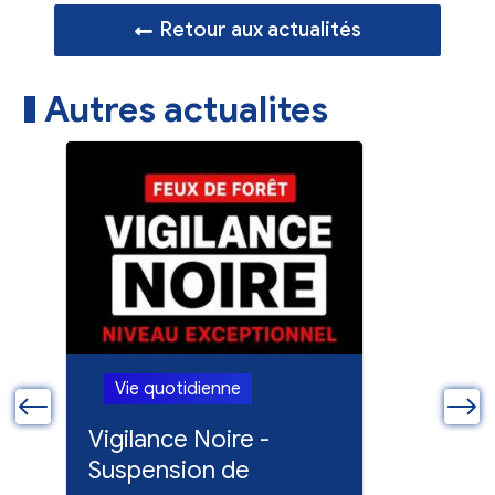
Retour aux actualités
Autres actualites
Vie quotidienne
Vie quo
ue
Vigilance Noire -
Feux en
Suspension de
Poursuit