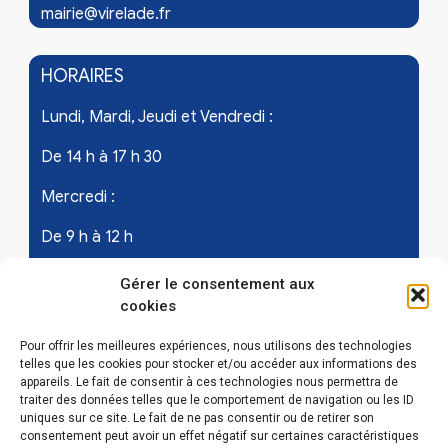
mairie@virelade.fr
HORAIRES
Lundi, Mardi, Jeudi et Vendredi :
De 14 h à 17 h 30
Mercredi :
De 9 h à 12 h
Samedi - les 1er et 3ème de chaque mois :
Gérer le consentement aux
cookies
De 9 h à 12 h
Pour offrir les meilleures expériences, nous utilisons des technologies
telles que les cookies pour stocker et/ou accéder aux informations des
appareils. Le fait de consentir à ces technologies nous permettra de
LIENS UTILES
traiter des données telles que le comportement de navigation ou les ID
uniques sur ce site. Le fait de ne pas consentir ou de retirer son
Mentions légales
consentement peut avoir un effet négatif sur certaines caractéristiques