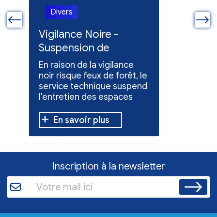
Divers
Divers
ue
Vigilance Noire -
Feux en
Suspension de
Poursuit
l'entretien des
collect
En raison de la vigilance
Poursuite
espaces verts
x
noir risque feux de forêt, le
dons pou
service technique suspend
évacuées,
l'entretien des espaces
10 h à 12 h
verts.
En savoir plus
En sav
Inscription à la newsletter